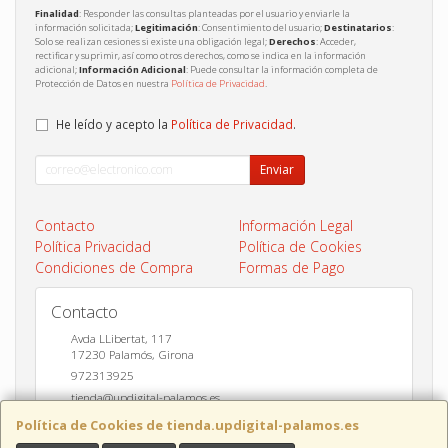
Finalidad
: Responder las consultas planteadas por el usuario y enviarle la
información solicitada;
Legitimación
: Consentimiento del usuario;
Destinatarios
:
Solo se realizan cesiones si existe una obligación legal;
Derechos
: Acceder,
rectificar y suprimir, así como otros derechos, como se indica en la información
adicional;
Información Adicional
: Puede consultar la información completa de
Protección de Datos en nuestra
Política de Privacidad
.
He leído y acepto la
Política de Privacidad
.
Enviar
Contacto
Información Legal
Política Privacidad
Política de Cookies
Condiciones de Compra
Formas de Pago
Contacto
Avda LLibertat, 117
17230
Palamós
,
Girona
972313925
tienda@updigital-palamos.es
Política de Cookies de tienda.updigital-palamos.es