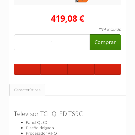
419,08 €
*IVA Incluido
Comprar
Características
Televisor TCL QLED T69C
Panel QLED
Diseño delgado
Procesador AiPQ