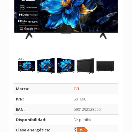
Marca:
TCL
P/N:
50T69C
EAN:
5901292528560
Disponibilidad:
Disponible
Clase energética: