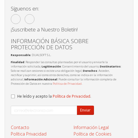
Síguenos en:
¡Suscríbete a Nuestro Boletín!
INFORMACIÓN BÁSICA SOBRE
PROTECCIÓN DE DATOS
Responsable
: DUALSOFT S.L.
Finalidad
: Responder las consultas planteadas por el usuario y enviarle la
información solicitada;
Legitimación
: Consentimiento del usuario;
Destinatarios
:
Solo se realizan cesiones si existe una obligación legal;
Derechos
: Acceder,
rectificar y suprimir, así como otros derechos, como se indica en la información
adicional;
Información Adicional
: Puede consultar la información completa de
Protección de Datos en nuestra
Política de Privacidad
.
He leído y acepto la
Política de Privacidad
.
Enviar
Contacto
Información Legal
Política Privacidad
Política de Cookies