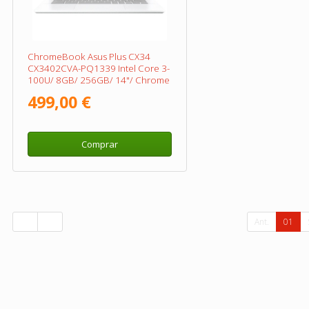
ChromeBook Asus Plus CX34
CX3402CVA-PQ1339 Intel Core 3-
100U/ 8GB/ 256GB/ 14"/ Chrome
OS
499,00 €
Comprar
Ant.
01