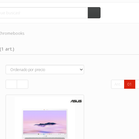
Chromebooks
(1 art.)
Ant.
01