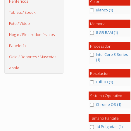
Periféricos
Color
Blanco (1)
Tablets / Ebook
Foto / Video
Memoria
8 GB RAM (1)
Hogar / Electrodomésticos
Papelería
Procesador
Intel Core 3 Series
Ocio / Deportes / Mascotas
(1)
Apple
Resolucion
Full HD (1)
Sistema Operativo
Chrome OS (1)
Tamaño Pantalla
14 Pulgadas (1)