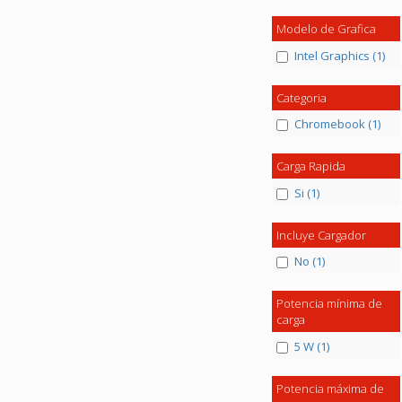
Modelo de Grafica
Intel Graphics (1)
Categoria
Chromebook (1)
Carga Rapida
Si (1)
Incluye Cargador
No (1)
Potencia mínima de
carga
5 W (1)
Potencia máxima de