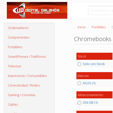
Inicio
Portátiles
Ordenadores
Chromebooks
Componentes
Portátiles
Stock
SmartPhones / Teléfonos
Solo con Stock
Televisor
Marcas
Impresoras / Consumibles
ASUS (1)
Conectividad / Redes
Gaming / Consolas
Almacenamiento
256 GB (1)
Cables