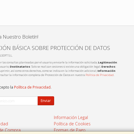
a Nuestro Boletín!
IÓN BÁSICA SOBRE PROTECCIÓN DE DATOS
LSOFT S.L.
r las consultas planteadas por el usuario y enviarle la información solicitada;
Legitimación
:
usuario;
Destinatarios
: Solo se realizan cesiones si existe una obligación legal;
Derechos
:
 suprimir, así como otros derechos, como se indica en la información adicional;
Información
nsultar la información completa de Protección de Datos en nuestra
Política de Privacidad
.
acepto la
Política de Privacidad
.
Enviar
Información Legal
cidad
Política de Cookies
 de Compra
Formas de Pago