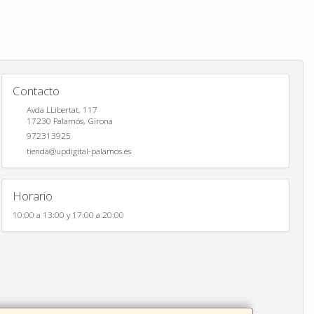
Contacto
Avda LLibertat, 117
17230
Palamós
,
Girona
972313925
tienda@updigital-palamos.es
Horario
10:00 a 13:00 y 17:00 a 20:00