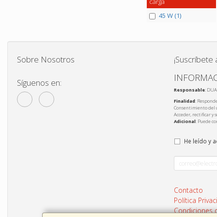
carga
45 W (1)
Sobre Nosotros
¡Suscríbete 
INFORMAC
Síguenos en:
Responsable
: DUA
Finalidad
: Responde
Consentimiento del 
Acceder, rectificar y
Adicional
: Puede co
He leído y 
Contacto
Política Priva
Condiciones