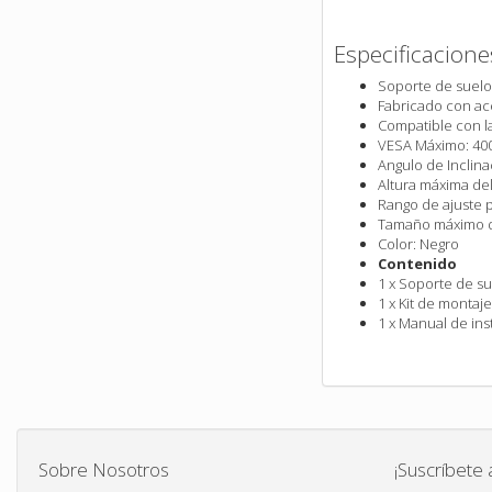
Especificacione
Soporte de suelo
Fabricado con ace
Compatible con la
VESA Máximo: 400
Angulo de Inclinac
Altura máxima de
Rango de ajuste p
Tamaño máximo d
Color: Negro
Contenido
1 x Soporte de s
1 x Kit de montaj
1 x Manual de ins
Sobre Nosotros
¡Suscríbete 