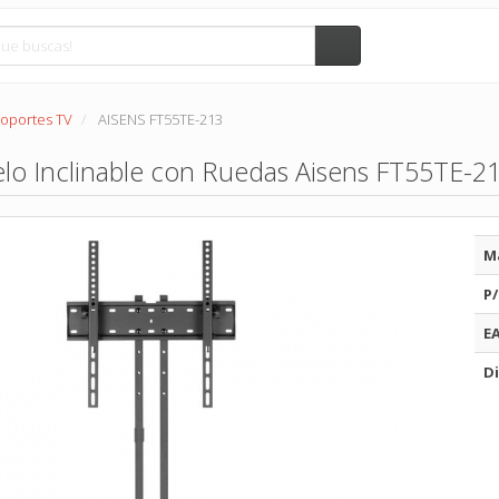
oportes TV
AISENS FT55TE-213
lo Inclinable con Ruedas Aisens FT55TE-21
M
P/
E
Di