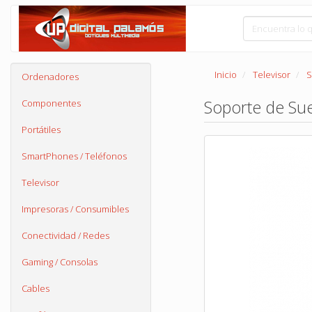
Inicio
Televisor
S
Ordenadores
Soporte de Sue
Componentes
Portátiles
SmartPhones / Teléfonos
Televisor
Impresoras / Consumibles
Conectividad / Redes
Gaming / Consolas
Cables