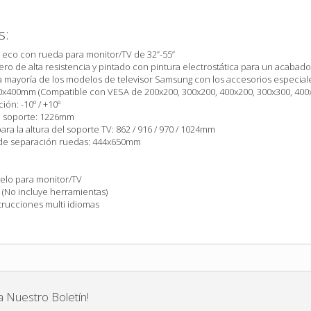
s:
 eco con rueda para monitor/TV de 32”-55”
ro de alta resistencia y pintado con pintura electrostática para un acabado
 mayoría de los modelos de televisor Samsung con los accesorios especiales
x400mm (Compatible con VESA de 200x200, 300x200, 400x200, 300x300, 400
ión: -10º / +10º
l soporte: 1226mm
ara la altura del soporte TV: 862 / 916 / 970 / 1024mm
e separación ruedas: 444x650mm
uelo para monitor/TV
e (No incluye herramientas)
trucciones multi idiomas
a Nuestro Boletín!