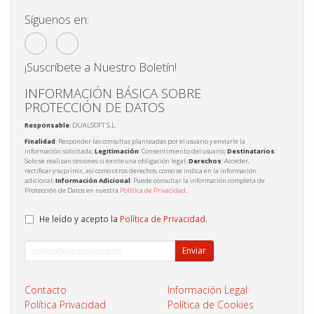
Síguenos en:
¡Suscríbete a Nuestro Boletín!
INFORMACIÓN BÁSICA SOBRE
PROTECCIÓN DE DATOS
Responsable
: DUALSOFT S.L.
Finalidad
: Responder las consultas planteadas por el usuario y enviarle la
información solicitada;
Legitimación
: Consentimiento del usuario;
Destinatarios
:
Solo se realizan cesiones si existe una obligación legal;
Derechos
: Acceder,
rectificar y suprimir, así como otros derechos, como se indica en la información
adicional;
Información Adicional
: Puede consultar la información completa de
Protección de Datos en nuestra
Política de Privacidad
.
He leído y acepto la
Política de Privacidad
.
Enviar
Contacto
Información Legal
Política Privacidad
Política de Cookies