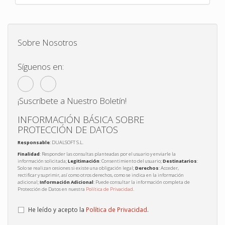
Sobre Nosotros
Síguenos en:
¡Suscríbete a Nuestro Boletín!
INFORMACIÓN BÁSICA SOBRE
PROTECCIÓN DE DATOS
Responsable
: DUALSOFT S.L.
Finalidad
: Responder las consultas planteadas por el usuario y enviarle la
información solicitada;
Legitimación
: Consentimiento del usuario;
Destinatarios
:
Solo se realizan cesiones si existe una obligación legal;
Derechos
: Acceder,
rectificar y suprimir, así como otros derechos, como se indica en la información
adicional;
Información Adicional
: Puede consultar la información completa de
Protección de Datos en nuestra
Política de Privacidad
.
He leído y acepto la
Política de Privacidad
.