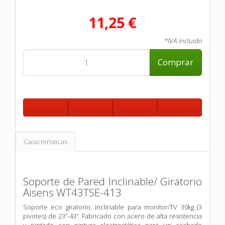
11,25 €
*IVA Incluido
Comprar
Características
Soporte de Pared Inclinable/ Giratorio
Aisens WT43TSE-413
Soporte eco giratorio, inclinable para monitor/TV 30kg (3
pivotes) de 23”-43”. Fabricado con acero de alta resistencia
y pintado con pintura electrostática para un acabado