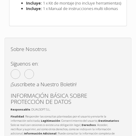
Incluye:
1 x Kit de montaje (no incluye herramientas)
Incluye:
1 x Manual de instrucciones multi idiomas
Sobre Nosotros
Síguenos en:
¡Suscríbete a Nuestro Boletín!
INFORMACIÓN BÁSICA SOBRE
PROTECCIÓN DE DATOS
Responsable
: DUALSOFT S.L.
Finalidad
: Responder las consultas planteadas por el usuario y enviarle la
información solicitada;
Legitimación
: Consentimiento del usuario;
Destinatarios
:
Solo se realizan cesiones si existe una obligación legal;
Derechos
: Acceder,
rectificar y suprimir, así como otros derechos, como se indica en la información
adicional;
Información Adicional
: Puede consultar la información completa de