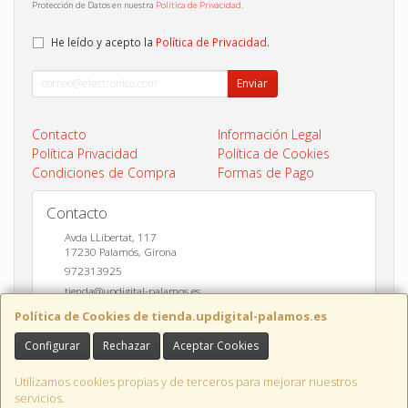
Protección de Datos en nuestra
Política de Privacidad
.
He leído y acepto la
Política de Privacidad
.
Enviar
Contacto
Información Legal
Política Privacidad
Política de Cookies
Condiciones de Compra
Formas de Pago
Contacto
Avda LLibertat, 117
17230
Palamós
,
Girona
972313925
tienda@updigital-palamos.es
Política de Cookies de tienda.updigital-palamos.es
Configurar
Rechazar
Aceptar Cookies
Horario
10:00 a 13:00 y 17:00 a 20:00
Utilizamos cookies propias y de terceros para mejorar nuestros
servicios.