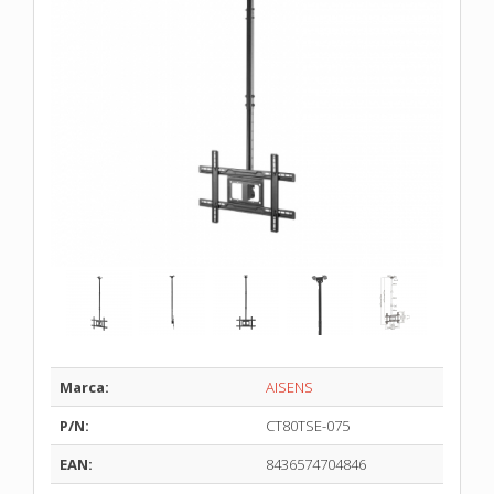
Marca:
AISENS
P/N:
CT80TSE-075
EAN:
8436574704846