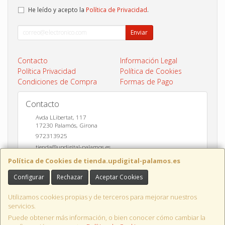
He leído y acepto la
Política de Privacidad
.
Enviar
Contacto
Información Legal
Política Privacidad
Política de Cookies
Condiciones de Compra
Formas de Pago
Contacto
Avda LLibertat, 117
17230
Palamós
,
Girona
972313925
tienda@updigital-palamos.es
Política de Cookies de tienda.updigital-palamos.es
Configurar
Rechazar
Aceptar Cookies
Horario
10:00 a 13:00 y 17:00 a 20:00
Utilizamos cookies propias y de terceros para mejorar nuestros
servicios.
Puede obtener más información, o bien conocer cómo cambiar la