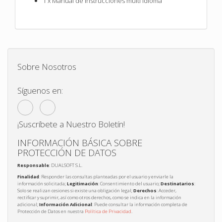
1 x Manual de instrucciones multi idioma
Sobre Nosotros
Síguenos en:
¡Suscríbete a Nuestro Boletín!
INFORMACIÓN BÁSICA SOBRE
PROTECCIÓN DE DATOS
Responsable
: DUALSOFT S.L.
Finalidad
: Responder las consultas planteadas por el usuario y enviarle la
información solicitada;
Legitimación
: Consentimiento del usuario;
Destinatarios
:
Solo se realizan cesiones si existe una obligación legal;
Derechos
: Acceder,
rectificar y suprimir, así como otros derechos, como se indica en la información
adicional;
Información Adicional
: Puede consultar la información completa de
Protección de Datos en nuestra
Política de Privacidad
.