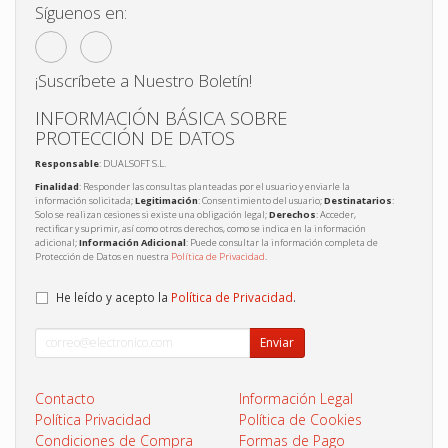
Síguenos en:
¡Suscríbete a Nuestro Boletín!
INFORMACIÓN BÁSICA SOBRE
PROTECCIÓN DE DATOS
Responsable
: DUALSOFT S.L.
Finalidad
: Responder las consultas planteadas por el usuario y enviarle la
información solicitada;
Legitimación
: Consentimiento del usuario;
Destinatarios
:
Solo se realizan cesiones si existe una obligación legal;
Derechos
: Acceder,
rectificar y suprimir, así como otros derechos, como se indica en la información
adicional;
Información Adicional
: Puede consultar la información completa de
Protección de Datos en nuestra
Política de Privacidad
.
He leído y acepto la
Política de Privacidad
.
Enviar
Contacto
Información Legal
Política Privacidad
Política de Cookies
Condiciones de Compra
Formas de Pago