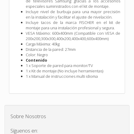
de televisores Samsung gracias a los accesorios
especiales suministrados con el kit de montaje.
Incluye nivel de burbuja para una mayor precisión
en la instalación y facilitar el ajuste de nivelación.
Incluye tacos de la marca FISCHER en el kit de
montaje para una instalación profesional y segura.
VESA Máximo: 600x400mm (Compatible con VESA de
200x200,300x300,400x200,400x400,600x400mm)
Carga Máxima: 40kg
Distancia de la pared: 27mm
Color: Negro
Contenido
1 x Soporte de pared para monitor/TV
1 x Kit de montaje (No incluye herramientas)
1 x Manual de instrucciones multi idioma
Sobre Nosotros
Síguenos en: