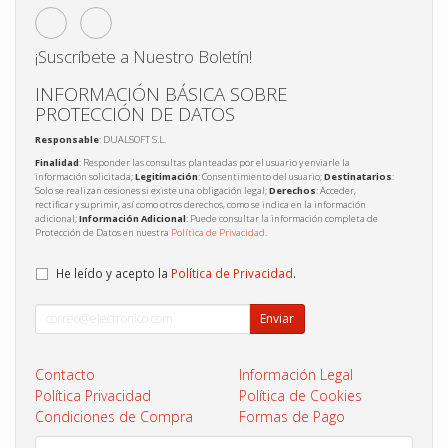
¡Suscríbete a Nuestro Boletín!
INFORMACIÓN BÁSICA SOBRE
PROTECCIÓN DE DATOS
Responsable
: DUALSOFT S.L.
Finalidad
: Responder las consultas planteadas por el usuario y enviarle la
información solicitada;
Legitimación
: Consentimiento del usuario;
Destinatarios
:
Solo se realizan cesiones si existe una obligación legal;
Derechos
: Acceder,
rectificar y suprimir, así como otros derechos, como se indica en la información
adicional;
Información Adicional
: Puede consultar la información completa de
Protección de Datos en nuestra
Política de Privacidad
.
He leído y acepto la
Política de Privacidad
.
Enviar
Contacto
Información Legal
Política Privacidad
Política de Cookies
Condiciones de Compra
Formas de Pago