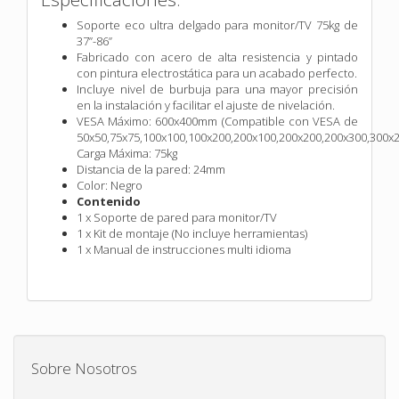
Soporte eco ultra delgado para monitor/TV 75kg de
37”-86”
Fabricado con acero de alta resistencia y pintado
con pintura electrostática para un acabado perfecto.
Incluye nivel de burbuja para una mayor precisión
en la instalación y facilitar el ajuste de nivelación.
VESA Máximo: 600x400mm (Compatible con VESA de
50x50,75x75,100x100,100x200,200x100,200x200,200x300,300x
Carga Máxima: 75kg
Distancia de la pared: 24mm
Color: Negro
Contenido
1 x Soporte de pared para monitor/TV
1 x Kit de montaje (No incluye herramientas)
1 x Manual de instrucciones multi idioma
Sobre Nosotros