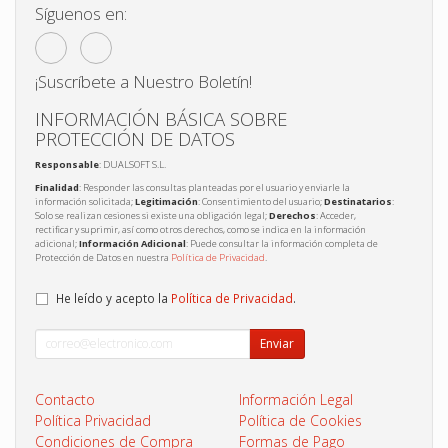
Síguenos en:
¡Suscríbete a Nuestro Boletín!
INFORMACIÓN BÁSICA SOBRE
PROTECCIÓN DE DATOS
Responsable
: DUALSOFT S.L.
Finalidad
: Responder las consultas planteadas por el usuario y enviarle la
información solicitada;
Legitimación
: Consentimiento del usuario;
Destinatarios
:
Solo se realizan cesiones si existe una obligación legal;
Derechos
: Acceder,
rectificar y suprimir, así como otros derechos, como se indica en la información
adicional;
Información Adicional
: Puede consultar la información completa de
Protección de Datos en nuestra
Política de Privacidad
.
He leído y acepto la
Política de Privacidad
.
Enviar
Contacto
Información Legal
Política Privacidad
Política de Cookies
Condiciones de Compra
Formas de Pago