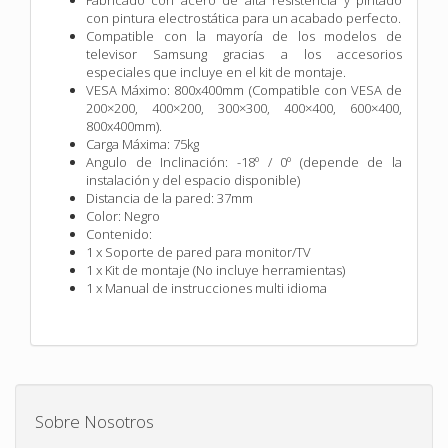
con pintura electrostática para un acabado perfecto.
Compatible con la mayoría de los modelos de
televisor Samsung gracias a los accesorios
especiales que incluye en el kit de montaje.
VESA Máximo: 800x400mm (Compatible con VESA de
200×200, 400×200, 300×300, 400×400, 600×400,
800x400mm).
Carga Máxima: 75kg
Angulo de Inclinación: -18º / 0º (depende de la
instalación y del espacio disponible)
Distancia de la pared: 37mm
Color: Negro
Contenido:
1 x Soporte de pared para monitor/TV
1 x Kit de montaje (No incluye herramientas)
1 x Manual de instrucciones multi idioma
Sobre Nosotros