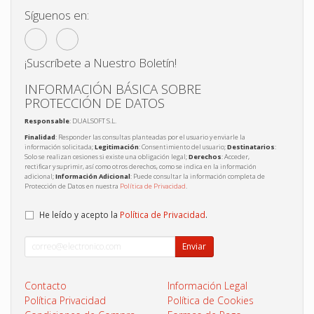
Síguenos en:
¡Suscríbete a Nuestro Boletín!
INFORMACIÓN BÁSICA SOBRE
PROTECCIÓN DE DATOS
Responsable
: DUALSOFT S.L.
Finalidad
: Responder las consultas planteadas por el usuario y enviarle la
información solicitada;
Legitimación
: Consentimiento del usuario;
Destinatarios
:
Solo se realizan cesiones si existe una obligación legal;
Derechos
: Acceder,
rectificar y suprimir, así como otros derechos, como se indica en la información
adicional;
Información Adicional
: Puede consultar la información completa de
Protección de Datos en nuestra
Política de Privacidad
.
He leído y acepto la
Política de Privacidad
.
Enviar
Contacto
Información Legal
Política Privacidad
Política de Cookies