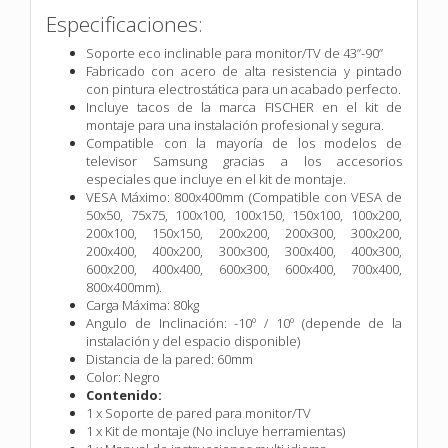
Especificaciones:
Soporte eco inclinable para monitor/TV de 43”-90”
Fabricado con acero de alta resistencia y pintado
con pintura electrostática para un acabado perfecto.
Incluye tacos de la marca FISCHER en el kit de
montaje para una instalación profesional y segura.
Compatible con la mayoría de los modelos de
televisor Samsung gracias a los accesorios
especiales que incluye en el kit de montaje.
VESA Máximo: 800x400mm (Compatible con VESA de
50x50, 75x75, 100x100, 100x150, 150x100, 100x200,
200x100, 150x150, 200x200, 200x300, 300x200,
200x400, 400x200, 300x300, 300x400, 400x300,
600x200, 400x400, 600x300, 600x400, 700x400,
800x400mm).
Carga Máxima: 80kg
Angulo de Inclinación: -10º / 10º (depende de la
instalación y del espacio disponible)
Distancia de la pared: 60mm
Color: Negro
Contenido:
1 x Soporte de pared para monitor/TV
1 x Kit de montaje (No incluye herramientas)