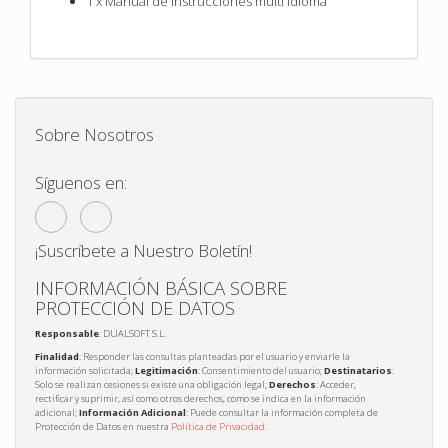
1 x Manual de instrucciones multi idioma
Sobre Nosotros
Síguenos en:
¡Suscríbete a Nuestro Boletín!
INFORMACIÓN BÁSICA SOBRE
PROTECCIÓN DE DATOS
Responsable
: DUALSOFT S.L.
Finalidad
: Responder las consultas planteadas por el usuario y enviarle la
información solicitada;
Legitimación
: Consentimiento del usuario;
Destinatarios
:
Solo se realizan cesiones si existe una obligación legal;
Derechos
: Acceder,
rectificar y suprimir, así como otros derechos, como se indica en la información
adicional;
Información Adicional
: Puede consultar la información completa de
Protección de Datos en nuestra
Política de Privacidad
.