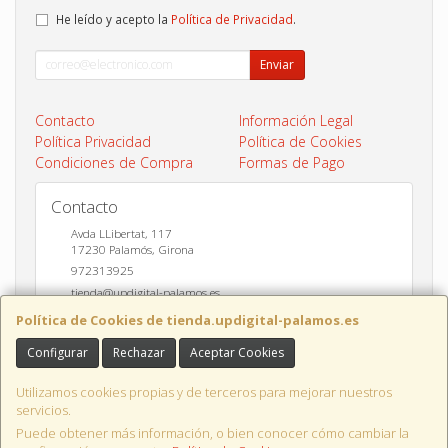
He leído y acepto la
Política de Privacidad
.
Enviar
Contacto
Información Legal
Política Privacidad
Política de Cookies
Condiciones de Compra
Formas de Pago
Contacto
Avda LLibertat, 117
17230
Palamós
,
Girona
972313925
tienda@updigital-palamos.es
Política de Cookies de tienda.updigital-palamos.es
Configurar
Rechazar
Aceptar Cookies
Horario
10:00 a 13:00 y 17:00 a 20:00
Utilizamos cookies propias y de terceros para mejorar nuestros
servicios.
Puede obtener más información, o bien conocer cómo cambiar la