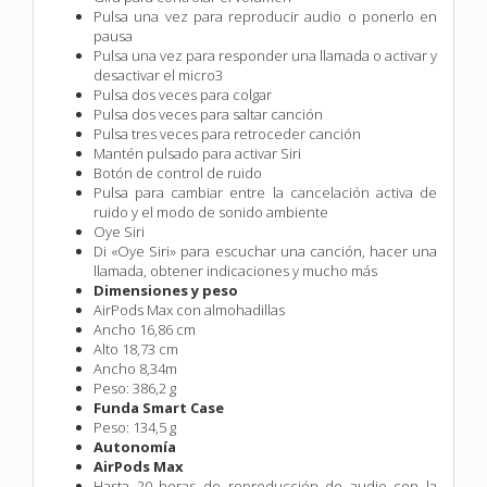
Pulsa una vez para reproducir audio o ponerlo en
pausa
Pulsa una vez para responder una llamada o activar y
desactivar el micro3
Pulsa dos veces para colgar
Pulsa dos veces para saltar canción
Pulsa tres veces para retroceder canción
Mantén pulsado para activar Siri
Botón de control de ruido
Pulsa para cambiar entre la cancelación activa de
ruido y el modo de sonido ambiente
Oye Siri
Di «Oye Siri» para escuchar una canción, hacer una
llamada, obtener indicaciones y mucho más
Dimensiones y peso
AirPods Max con almohadillas
Ancho 16,86 cm
Alto 18,73 cm
Ancho 8,34m
Peso: 386,2 g
Funda Smart Case
Peso: 134,5 g
Autonomía
AirPods Max
Hasta 20 horas de reproducción de audio con la