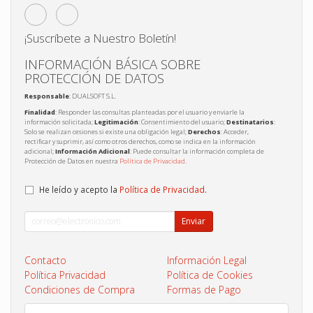
¡Suscríbete a Nuestro Boletín!
INFORMACIÓN BÁSICA SOBRE
PROTECCIÓN DE DATOS
Responsable
: DUALSOFT S.L.
Finalidad
: Responder las consultas planteadas por el usuario y enviarle la
información solicitada;
Legitimación
: Consentimiento del usuario;
Destinatarios
:
Solo se realizan cesiones si existe una obligación legal;
Derechos
: Acceder,
rectificar y suprimir, así como otros derechos, como se indica en la información
adicional;
Información Adicional
: Puede consultar la información completa de
Protección de Datos en nuestra
Política de Privacidad
.
He leído y acepto la
Política de Privacidad
.
Enviar
Contacto
Información Legal
Política Privacidad
Política de Cookies
Condiciones de Compra
Formas de Pago