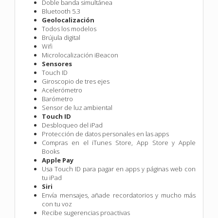
Doble banda simultánea
Bluetooth 5.3
Geolocalización
Todos los modelos
Brújula digital
Wifi
Microlocalización iBeacon
Sensores
Touch ID
Giroscopio de tres ejes
Acelerómetro
Barómetro
Sensor de luz ambiental
Touch ID
Desbloqueo del iPad
Protección de datos personales en las apps
Compras en el iTunes Store, App Store y Apple
Books
Apple Pay
Usa Touch ID para pagar en apps y páginas web con
tu iPad
Siri
Envía mensajes, añade recordatorios y mucho más
con tu voz
Recibe sugerencias proactivas