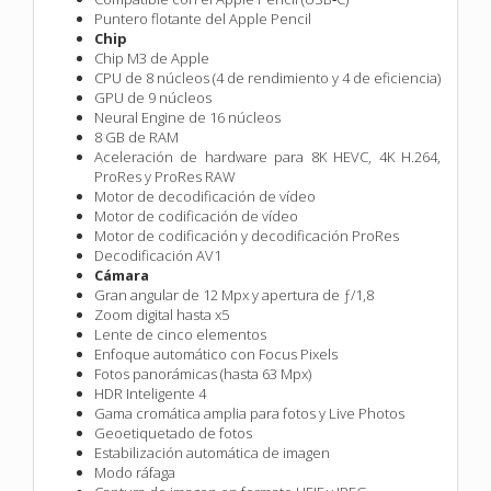
Puntero flotante del Apple Pencil
Chip
Chip M3 de Apple
CPU de 8 núcleos (4 de rendimiento y 4 de eficiencia)
GPU de 9 núcleos
Neural Engine de 16 núcleos
8 GB de RAM
Aceleración de hardware para 8K HEVC, 4K H.264,
ProRes y ProRes RAW
Motor de decodificación de vídeo
Motor de codificación de vídeo
Motor de codificación y decodificación ProRes
Decodificación AV1
Cámara
Gran angular de 12 Mpx y apertura de ƒ/1,8
Zoom digital hasta x5
Lente de cinco elementos
Enfoque automático con Focus Pixels
Fotos panorámicas (hasta 63 Mpx)
HDR Inteligente 4
Gama cromática amplia para fotos y Live Photos
Geoetiquetado de fotos
Estabilización automática de imagen
Modo ráfaga