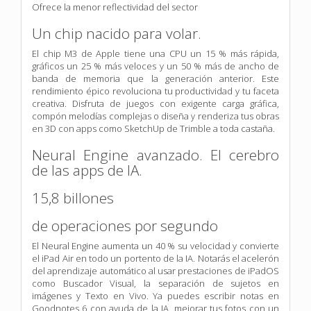
Ofrece la menor reflectividad del sector
Un chip nacido para volar.
El chip M3 de Apple tiene una CPU un 15 % más rápida,
gráficos un 25 % más veloces y un 50 % más de ancho de
banda de memoria que la generación anterior. Este
rendimiento épico revoluciona tu productividad y tu faceta
creativa. Disfruta de juegos con exigente carga gráfica,
compón melodías complejas o diseña y renderiza tus obras
en 3D con apps como SketchUp de Trimble a toda castaña.
Neural Engine avanzado. El cerebro
de las apps de IA.
15,8 billones
de operaciones por segundo
El Neural Engine aumenta un 40 % su velocidad y convierte
el iPad Air en todo un portento de la IA. Notarás el acelerón
del aprendizaje automático al usar prestaciones de iPadOS
como Buscador Visual, la separación de sujetos en
imágenes y Texto en Vivo. Ya puedes escribir notas en
Goodnotes 6 con ayuda de la IA, mejorar tus fotos con un