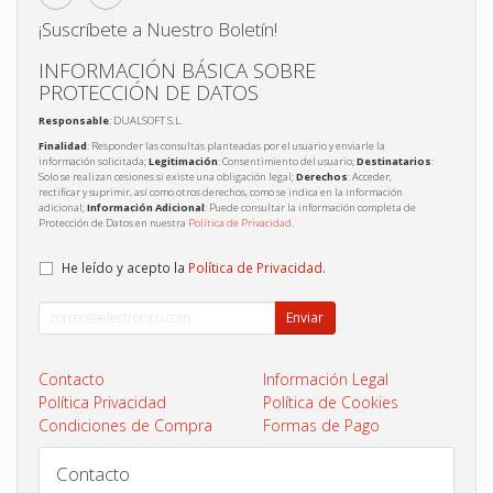
¡Suscríbete a Nuestro Boletín!
INFORMACIÓN BÁSICA SOBRE
PROTECCIÓN DE DATOS
Responsable
: DUALSOFT S.L.
Finalidad
: Responder las consultas planteadas por el usuario y enviarle la
información solicitada;
Legitimación
: Consentimiento del usuario;
Destinatarios
:
Solo se realizan cesiones si existe una obligación legal;
Derechos
: Acceder,
rectificar y suprimir, así como otros derechos, como se indica en la información
adicional;
Información Adicional
: Puede consultar la información completa de
Protección de Datos en nuestra
Política de Privacidad
.
He leído y acepto la
Política de Privacidad
.
Enviar
Contacto
Información Legal
Política Privacidad
Política de Cookies
Condiciones de Compra
Formas de Pago
Contacto