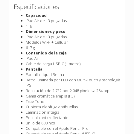
Especificaciones
Capacidad
iPad Air de 13 pulgadas
1TB
Dimensiones y peso
iPad Air de 13 pulgadas
Modelos Wi‑Fi + Cellular
617 g
Contenido de la caja
iPad Air
Cable de carga USB‑C (1 metro)
Pantalla
Pantalla Liquid Retina
Retroiluminada por LED con Multi‑Touch y tecnología
IPS
Resolución de 2.732 por 2.048 píxeles a 264 p/p
Gama cromática amplia (P3)
True Tone
Cubierta oleófuga antihuellas
Laminación integral
Película antirreflectante
Brillo de 600 nits
Compatible con el Apple Pencil Pro
Compatible con el Apple Pencil (USB‑C)