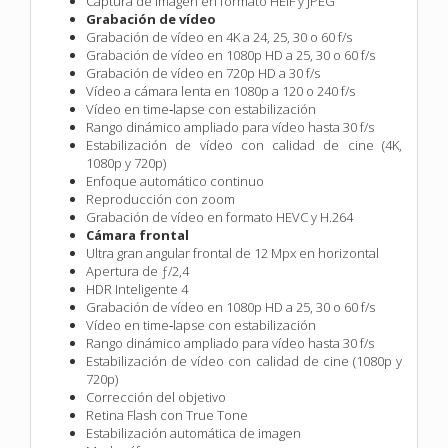
Captura de imagen en formato HEIF y JPEG
Grabación de vídeo
Grabación de vídeo en 4K a 24, 25, 30 o 60 f/s
Grabación de vídeo en 1080p HD a 25, 30 o 60 f/s
Grabación de vídeo en 720p HD a 30 f/s
Vídeo a cámara lenta en 1080p a 120 o 240 f/s
Vídeo en time‑lapse con estabili­zación
Rango dinámico ampliado para vídeo hasta 30 f/s
Estabilización de vídeo con calidad de cine (4K,
1080p y 720p)
Enfoque automático continuo
Reproducción con zoom
Grabación de vídeo en formato HEVC y H.264
Cámara frontal
Ultra gran angular frontal de 12 Mpx en horizontal
Apertura de ƒ/2,4
HDR Inteligente 4
Grabación de vídeo en 1080p HD a 25, 30 o 60 f/s
Vídeo en time‑lapse con estabili­zación
Rango dinámico ampliado para vídeo hasta 30 f/s
Estabilización de vídeo con calidad de cine (1080p y
720p)
Corrección del objetivo
Retina Flash con True Tone
Estabilización automática de imagen