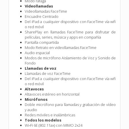
Modo ráfaga
Videollamadas
Videollamadas FaceTime
Encuadre Centrado
Del iPad a cualquier dispositivo con FaceTime vía wifi
o red móvil
SharePlay en llamadas FaceTime para disfrutar de
películas, series, música y apps en compañía
Pantalla compartida
Modo Retrato en videollamadas FaceTime
Audio espacial
Modos de micrófono Aislamiento de Voz y Sonido de
Fondo
Llamadas de voz
Llamadas de voz FaceTime
Del iPad a cualquier dispositivo con FaceTime vía wifi
o red móvil
Altavoces
Altavoces estéreo en horizontal
Micrófonos
Doble micrófono para llamadas y grabación de vídeo
y audio
Redes móviles e inalámbricas
Todos los modelos
Wi‑Fi 6E (802.11ax) con MIMO 2x24