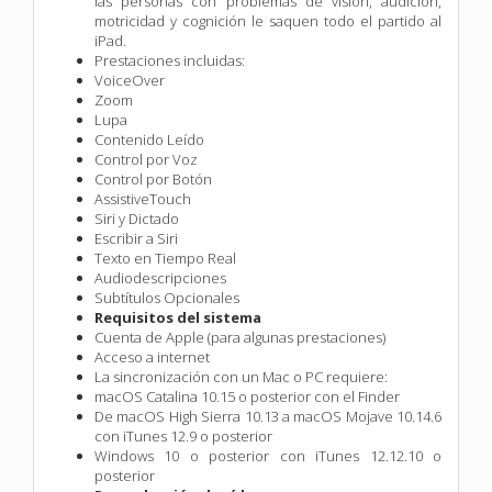
las personas con problemas de visión, audición,
motricidad y cognición le saquen todo el partido al
iPad.
Prestaciones incluidas:
VoiceOver
Zoom
Lupa
Contenido Leído
Control por Voz
Control por Botón
AssistiveTouch
Siri y Dictado
Escribir a Siri
Texto en Tiempo Real
Audiodescripciones
Subtítulos Opcionales
Requisitos del sistema
Cuenta de Apple (para algunas prestaciones)
Acceso a internet
La sincronización con un Mac o PC requiere:
macOS Catalina 10.15 o posterior con el Finder
De macOS High Sierra 10.13 a macOS Mojave 10.14.6
con iTunes 12.9 o posterior
Windows 10 o posterior con iTunes 12.12.10 o
posterior