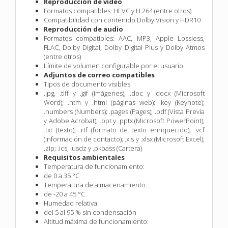
Reproducción de vídeo
Formatos compatibles: HEVC y H.264 (entre otros)
Compatibilidad con contenido Dolby Vision y HDR10
Reproducción de audio
Formatos compatibles: AAC, MP3, Apple Lossless,
FLAC, Dolby Digital, Dolby Digital Plus y Dolby Atmos
(entre otros)
Límite de volumen configurable por el usuario
Adjuntos de correo compatibles
Tipos de documento visibles
.jpg, .tiff y .gif (imágenes); .doc y .docx (Microsoft
Word); .htm y .html (páginas web); .key (Keynote);
.numbers (Numbers); .pages (Pages); .pdf (Vista Previa
y Adobe Acrobat); .ppt y .pptx (Microsoft PowerPoint);
.txt (texto); .rtf (formato de texto enriquecido); .vcf
(información de contacto); .xls y .xlsx (Microsoft Excel);
.zip; .ics, .usdz y .pkpass (Cartera)
Requisitos ambientales
Temperatura de funcionamiento:
de 0 a 35 °C
Temperatura de almacena­miento:
de -20 a 45 °C
Humedad relativa:
del 5 al 95 % sin condensación
Altitud máxima de funcionamiento: