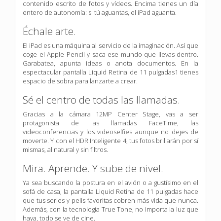
contenido escrito de fotos y vídeos. Encima tienes un día
entero de autonomía: si tú aguantas, el iPad aguanta.
Échale arte.
El iPad es una máquina al servicio de la imaginación. Así que
coge el Apple Pencil y saca ese mundo que llevas dentro.
Garabatea, apunta ideas o anota documentos. En la
espectacular pantalla Liquid Retina de 11 pulgadas1 tienes
espacio de sobra para lanzarte a crear.
Sé el centro de todas las llamadas.
Gracias a la cámara 12MP Center Stage, vas a ser
protagonista de las llamadas FaceTime, las
videoconferencias y los videoselfies aunque no dejes de
moverte. Y con el HDR Inteligente 4, tus fotos brillarán por sí
mismas, al natural y sin filtros.
Mira. Aprende. Y sube de nivel.
Ya sea buscando la postura en el avión o a gustísimo en el
sofá de casa, la pantalla Liquid Retina de 11 pulgadas hace
que tus series y pelis favoritas cobren más vida que nunca.
Además, con la tecnología True Tone, no importa la luz que
haya, todo se ve de cine.