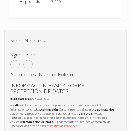
probado hasta 3.000 m
Sobre Nosotros
Síguenos en:
¡Suscríbete a Nuestro Boletín!
INFORMACIÓN BÁSICA SOBRE
PROTECCIÓN DE DATOS
Responsable
: DUALSOFT S.L.
Finalidad
: Responder las consultas planteadas por el usuario y enviarle la
información solicitada;
Legitimación
: Consentimiento del usuario;
Destinatarios
:
Solo se realizan cesiones si existe una obligación legal;
Derechos
: Acceder,
rectificar y suprimir, así como otros derechos, como se indica en la información
adicional;
Información Adicional
: Puede consultar la información completa de
Protección de Datos en nuestra
Política de Privacidad
.