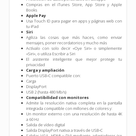
Compras en el iTunes Store, App Store y Apple
Books
Apple Pay
Usa Touch ID para pagar en apps y páginas web con
tu iPad
Siri
Agiliza las cosas que más haces, como enviar
mensajes, poner recordatorios y mucho más
Actívalo con solo decir «Oye Siri» o simplemente
«Siri», o utiliza Escribir a Siri
El asistente inteligente que mejor protege tu
privacidad
Carga y ampliación
Puerto USB‑C compatible con:
Carga
DisplayPort
USB 2 (hasta 480 Mb/s)
Compatibilidad con monitores
Admite la resolución nativa completa en la pantalla
integrada compatible con millones de colores y:
Un monitor externo con una resolución de hasta 4K
a 60 Hz
Salida de vídeo digital
Salida DisplayPort nativa a través de USB‑C
Salidas VGA, HDMI y DVI mediante adaptadores (se