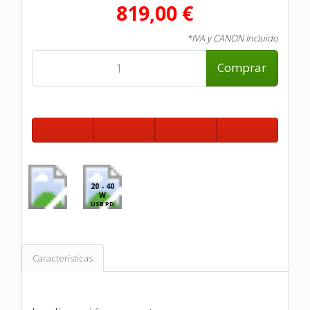
819,00 €
*IVA y CANON Incluido
Comprar
20 - 40
W
USB PD
Características