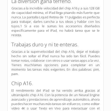
La diversión gana terreno.
Gracias a la increíble velocidad del chip A16 y a sus 128 GB
de capacidad mínima, el iPad llega pisando más fuerte que
nunca. La pantalla Liquid Retina de 11 pulgadas es perfecta
para trabajar, darles cancha a tus ideas y hablar con los
tuyos.1 Si a eso le sumas los accesorios diseñados
específicamente para el iPad, no habrá tarea que se le
resista.
Trabajas duro y ni te enteras.
Gracias a la supervelocidad del chip A16, dejar el trabajo
hecho sin soltar el iPad nunca ha sido tan fácil. Puedes
tomar notas, colaborar con otros o usar varias apps a la vez.
Tienes muchísimas opciones para completar en un
momento las tareas más exigentes. En dos palabras: pim,
pam.
Chip A16.
El rendi­miento del iPad se ha venido arriba gracias al
ultrarrápido chip A16. Con la potencia de un Neural Engine
avanzado y prestaciones de aprendizaje automático, ahora
puedes hacer muchas más tareas sin esfuerzo, como editar
vídeo 4K o usar Texto en Vivo para interactuar con el