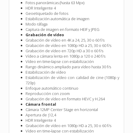
Fotos panorámicas (hasta 63 Mpx)
HDR Inteligente 4
Geoetiquetado de fotos
Estabilización automática de imagen
Modo ráfaga
Captura de imagen en formato HEIF y JPEG
Grabación de vídeo
Grabación de vídeo en 4K a 24, 25, 30 o 60 f/s
Grabación de vídeo en 1080p HD a 25, 30 o 60 f/s
Grabación de vídeo en 720p HD a 30 o 60 f/s
Vídeo a cámara lenta en 1080p a 120 o 240 f/s
Vídeo en time‑lapse con estabili­zación
Rango dinámico ampliado para vídeo hasta 30 f/s
Estabilización de vídeo
Estabilización de vídeo con calidad de cine (1080p y
720p)
Enfoque automático continuo
Reproducción con zoom
Grabación de vídeo en formato HEVC y H.264
Cámara frontal
Cámara 12MP Center Stage en horizontal
Apertura de ƒ/2,4
HDR Inteligente 4
Grabación de vídeo en 1080p HD a 25, 30 o 60 f/s
Vídeo en time‑lapse con estabili­zación