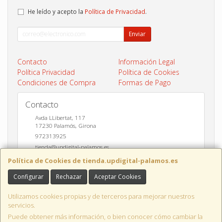
He leído y acepto la
Política de Privacidad
.
Enviar
Contacto
Información Legal
Política Privacidad
Política de Cookies
Condiciones de Compra
Formas de Pago
Contacto
Avda LLibertat, 117
17230
Palamós
,
Girona
972313925
tienda@updigital-palamos.es
Política de Cookies de tienda.updigital-palamos.es
Configurar
Rechazar
Aceptar Cookies
Horario
10:00 a 13:00 y 17:00 a 20:00
Utilizamos cookies propias y de terceros para mejorar nuestros
servicios.
Puede obtener más información, o bien conocer cómo cambiar la