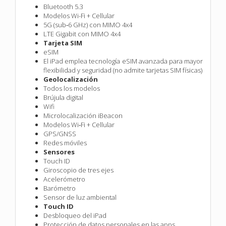
Bluetooth 5.3
Modelos Wi-Fi + Cellular
5G (sub‑6 GHz) con MIMO 4x4
LTE Gigabit con MIMO 4x4
Tarjeta SIM
eSIM
El iPad emplea tecnología eSIM avanzada para mayor
flexibilidad y seguridad (no admite tarjetas SIM físicas)
Geolocalización
Todos los modelos
Brújula digital
Wifi
Microlocalización iBeacon
Modelos Wi‑Fi + Cellular
GPS/GNSS
Redes móviles
Sensores
Touch ID
Giroscopio de tres ejes
Acelerómetro
Barómetro
Sensor de luz ambiental
Touch ID
Desbloqueo del iPad
Protección de datos personales en las apps