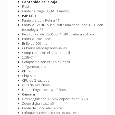
Contenido de la caja
iPad
Cable de carga USB‑C (1 metro)
Pantalla
Pantalla Liquid Retina 11"
Pantalla Multi-Touch retroiluminada por LED con
tecnología IPS
Resolución de 2.360 por 1.640 píxeles a 264 p/p
Pantalla True Tone
Brillo de 500 nits
Cubierta oleófuga antihuellas
Compatible con el Apple Pencil
(USB‑C)
Compatible con el Apple Pencil
(1.ª generación)
Chip
Chip A16
CPU de 5 núcleos
GPU de 4 núcleos
Neural Engine de 16 núcleos
Cámara
Gran angular de 12 Mpx y apertura de ƒ/1,8
Zoom digital hasta x5
Lente de cinco elementos
Enfoque automático con Focus Pixels