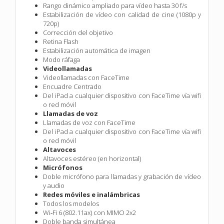
Rango dinámico ampliado para vídeo hasta 30 f/s
Estabilización de vídeo con calidad de cine (1080p y
720p)
Corrección del objetivo
Retina Flash
Estabilización automática de imagen
Modo ráfaga
Videollamadas
Videollamadas con FaceTime
Encuadre Centrado
Del iPad a cualquier dispositivo con FaceTime vía wifi
o red móvil
Llamadas de voz
Llamadas de voz con FaceTime
Del iPad a cualquier dispositivo con FaceTime vía wifi
o red móvil
Altavoces
Altavoces estéreo (en horizontal)
Micrófonos
Doble micrófono para llamadas y grabación de vídeo
y audio
Redes móviles e inalámbricas
Todos los modelos
Wi‑Fi 6 (802.11ax) con MIMO 2x2
Doble banda simultánea