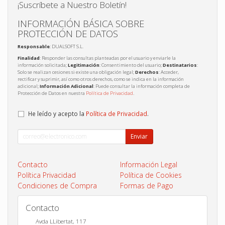
¡Suscríbete a Nuestro Boletín!
INFORMACIÓN BÁSICA SOBRE
PROTECCIÓN DE DATOS
Responsable
: DUALSOFT S.L.
Finalidad
: Responder las consultas planteadas por el usuario y enviarle la
información solicitada;
Legitimación
: Consentimiento del usuario;
Destinatarios
:
Solo se realizan cesiones si existe una obligación legal;
Derechos
: Acceder,
rectificar y suprimir, así como otros derechos, como se indica en la información
adicional;
Información Adicional
: Puede consultar la información completa de
Protección de Datos en nuestra
Política de Privacidad
.
He leído y acepto la
Política de Privacidad
.
Enviar
Contacto
Información Legal
Política Privacidad
Política de Cookies
Condiciones de Compra
Formas de Pago
Contacto
Avda LLibertat, 117