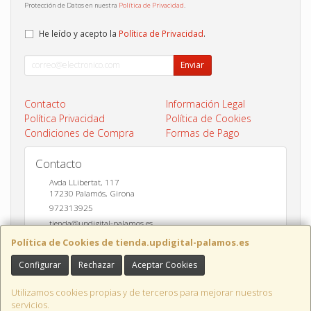
Protección de Datos en nuestra
Política de Privacidad
.
He leído y acepto la
Política de Privacidad
.
Enviar
Contacto
Información Legal
Política Privacidad
Política de Cookies
Condiciones de Compra
Formas de Pago
Contacto
Avda LLibertat, 117
17230
Palamós
,
Girona
972313925
tienda@updigital-palamos.es
Política de Cookies de tienda.updigital-palamos.es
Configurar
Rechazar
Aceptar Cookies
Horario
10:00 a 13:00 y 17:00 a 20:00
Utilizamos cookies propias y de terceros para mejorar nuestros
servicios.