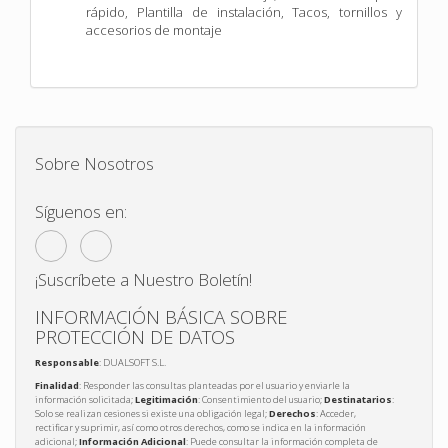
rápido,
Plantilla de instalación,
Tacos, tornillos y
accesorios de montaje
Sobre Nosotros
Síguenos en:
¡Suscríbete a Nuestro Boletín!
INFORMACIÓN BÁSICA SOBRE
PROTECCIÓN DE DATOS
Responsable
: DUALSOFT S.L.
Finalidad
: Responder las consultas planteadas por el usuario y enviarle la
información solicitada;
Legitimación
: Consentimiento del usuario;
Destinatarios
:
Solo se realizan cesiones si existe una obligación legal;
Derechos
: Acceder,
rectificar y suprimir, así como otros derechos, como se indica en la información
adicional;
Información Adicional
: Puede consultar la información completa de