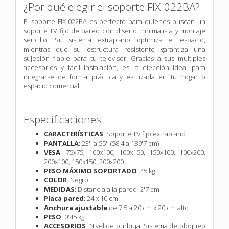
¿Por qué elegir el soporte FIX-022BA?
El soporte FIX-022BA es perfecto para quienes buscan un
soporte TV fijo de pared con diseño minimalista y montaje
sencillo. Su sistema extraplano optimiza el espacio,
mientras que su estructura resistente garantiza una
sujeción fiable para tu televisor. Gracias a sus múltiples
accesorios y fácil instalación, es la elección ideal para
integrarse de forma práctica y estilizada en tu hogar o
espacio comercial.
Especificaciones
CARACTERÍSTICAS
: Soporte TV fijo extraplano
PANTALLA
: 23'' a 55'' (58'4 a 139'7
cm)
VESA
: 75x75, 100x100, 100x150, 150x100, 100x200,
200x100, 150x150, 200x200
PESO MÁXIMO SOPORTADO
: 45 kg
COLOR
: Negro
MEDIDAS
: Distancia a la pared: 2'7 cm
Placa pared
: 24 x 10 cm
Anchura ajustable
de 7'5 a 20 cm x 20 cm alto
PESO
: 0'45 kg
ACCESORIOS
: Nivel de burbuja,
Sistema de bloqueo