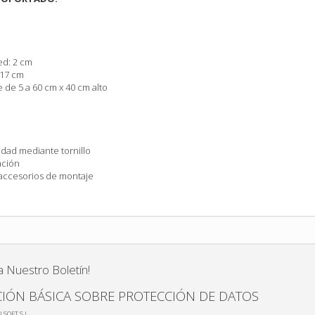
ed: 2 cm
 17 cm
 de 5 a 60 cm x 40 cm alto
idad mediante tornillo
lación
y accesorios de montaje
a Nuestro Boletín!
IÓN BÁSICA SOBRE PROTECCIÓN DE DATOS
LSOFT S.L.