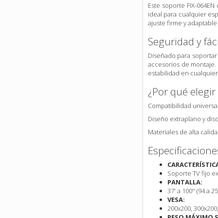
Este soporte FIX-064EN 
ideal para cualquier es
ajuste firme y adaptable
Seguridad y fáci
Diseñado para soportar h
accesorios de montaje. 
estabilidad en cualquie
¿Por qué elegir
Compatibilidad universal
Diseño extraplano y dis
Materiales de alta calid
Especificacione
CARACTERÍSTIC
Soporte TV fijo e
PANTALLA:
37' a 100'' (94 a 2
VESA:
200x200, 300x200,
PESO MÁXIMO 