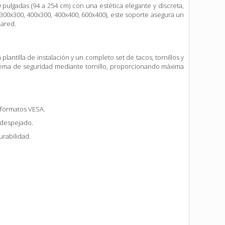
 pulgadas (94 a 254 cm) con una estética elegante y discreta,
 300x300, 400x300, 400x400, 600x400), este soporte asegura un
pared.
plantilla de instalación y un completo set de tacos, tornillos y
stema de seguridad mediante tornillo, proporcionando máxima
e formatos VESA.
 despejado.
urabilidad.