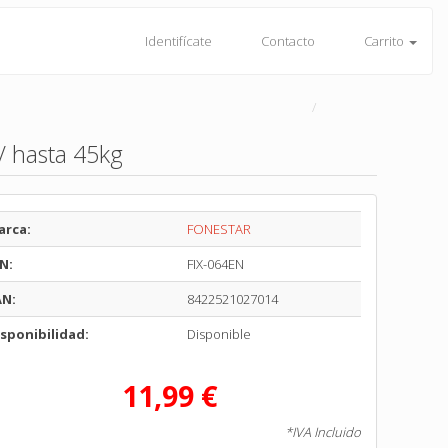
Identifícate
Contacto
Carrito
/ hasta 45kg
arca:
FONESTAR
N:
FIX-064EN
AN:
8422521027014
sponibilidad:
Disponible
11,99 €
*IVA Incluido