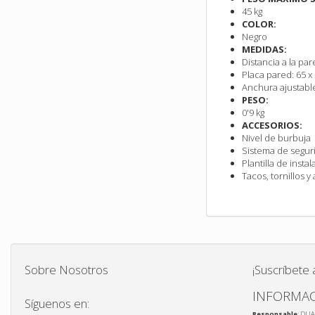
45 kg
COLOR:
Negro
MEDIDAS:
Distancia a la par
Placa pared: 65 x
Anchura ajustable
PESO:
0'9 kg
ACCESORIOS:
Nivel de burbuja
Sistema de segur
Plantilla de insta
Tacos, tornillos 
Sobre Nosotros
¡Suscríbete 
INFORMAC
Síguenos en:
Responsable
: DUA