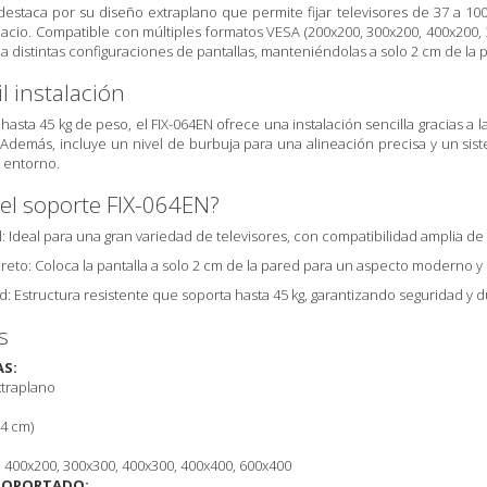
destaca por su diseño extraplano que permite fijar televisores de 37 a 100
pacio. Compatible con múltiples formatos VESA (200x200, 300x200, 400x200,
 a distintas configuraciones de pantallas, manteniéndolas a solo 2 cm de la 
l instalación
asta 45 kg de peso, el FIX-064EN ofrece una instalación sencilla gracias a la 
Además, incluye un nivel de burbuja para una alineación precisa y un si
r entorno.
 el soporte FIX-064EN?
: Ideal para una gran variedad de televisores, con compatibilidad amplia d
creto: Coloca la pantalla a solo 2 cm de la pared para un aspecto moderno y
ad: Estructura resistente que soporta hasta 45 kg, garantizando seguridad y d
s
AS:
xtraplano
54 cm)
 400x200, 300x300, 400x300, 400x400, 600x400
SOPORTADO: