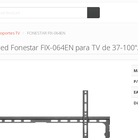
oportes TV
FONESTAR FIX-064EN
ed Fonestar FIX-064EN para TV de 37-100"
M
P/
E
Di