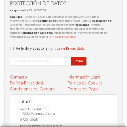
PROTECCIÓN DE DATOS
Responsable
: DUALSOFT S.L.
Finalidad
: Responder las consultas planteadas por el usuario y enviarle la
información solicitada;
Legitimación
: Consentimiento del usuario;
Destinatarios
:
Solo se realizan cesiones si existe una obligación legal;
Derechos
: Acceder,
rectificar y suprimir, así como otros derechos, como se indica en la información
adicional;
Información Adicional
: Puede consultar la información completa de
Protección de Datos en nuestra
Política de Privacidad
.
He leído y acepto la
Política de Privacidad
.
Enviar
Contacto
Información Legal
Política Privacidad
Política de Cookies
Condiciones de Compra
Formas de Pago
Contacto
Avda LLibertat, 117
17230
Palamós
,
Girona
972313925
tienda@updigital-palamos.es