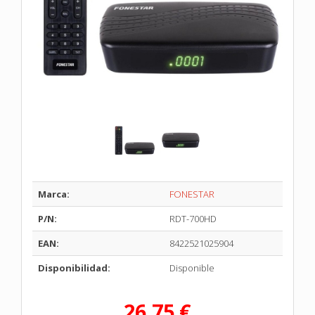
Marca:
FONESTAR
P/N:
RDT-700HD
EAN:
8422521025904
Disponibilidad:
Disponible
26,75 €