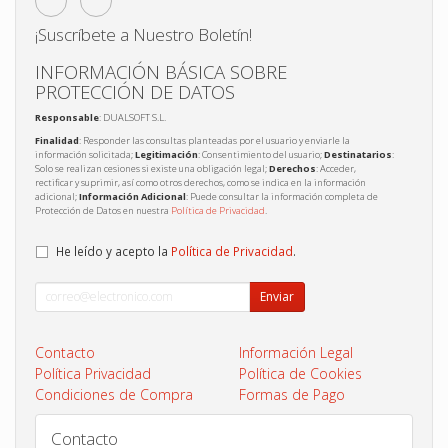
¡Suscríbete a Nuestro Boletín!
INFORMACIÓN BÁSICA SOBRE
PROTECCIÓN DE DATOS
Responsable
: DUALSOFT S.L.
Finalidad
: Responder las consultas planteadas por el usuario y enviarle la
información solicitada;
Legitimación
: Consentimiento del usuario;
Destinatarios
:
Solo se realizan cesiones si existe una obligación legal;
Derechos
: Acceder,
rectificar y suprimir, así como otros derechos, como se indica en la información
adicional;
Información Adicional
: Puede consultar la información completa de
Protección de Datos en nuestra
Política de Privacidad
.
He leído y acepto la
Política de Privacidad
.
Enviar
Contacto
Información Legal
Política Privacidad
Política de Cookies
Condiciones de Compra
Formas de Pago
Contacto