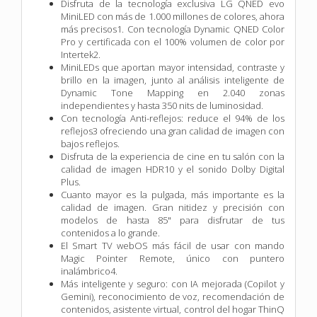
Disfruta de la tecnología exclusiva LG QNED evo
MiniLED con más de 1.000 millones de colores, ahora
más precisos1. Con tecnología Dynamic QNED Color
Pro y certificada con el 100% volumen de color por
Intertek2.
MiniLEDs que aportan mayor intensidad, contraste y
brillo en la imagen, junto al análisis inteligente de
Dynamic Tone Mapping en 2.040 zonas
independientes y hasta 350 nits de luminosidad.
Con tecnología Anti-reflejos: reduce el 94% de los
reflejos3 ofreciendo una gran calidad de imagen con
bajos reflejos.
Disfruta de la experiencia de cine en tu salón con la
calidad de imagen HDR10 y el sonido Dolby Digital
Plus.
Cuanto mayor es la pulgada, más importante es la
calidad de imagen. Gran nitidez y precisión con
modelos de hasta 85" para disfrutar de tus
contenidos a lo grande.
El Smart TV webOS más fácil de usar con mando
Magic Pointer Remote, único con puntero
inalámbrico4.
Más inteligente y seguro: con IA mejorada (Copilot y
Gemini), reconocimiento de voz, recomendación de
contenidos, asistente virtual, control del hogar ThinQ