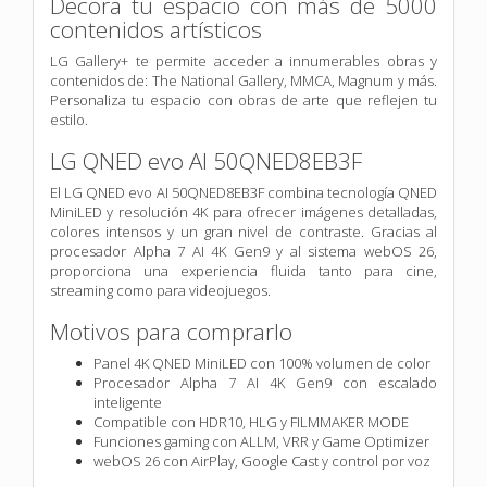
Decora tu espacio con más de 5000
contenidos artísticos
LG Gallery+ te permite acceder a innumerables obras y
contenidos de: The National Gallery, MMCA, Magnum y más.
Personaliza tu espacio con obras de arte que reflejen tu
estilo.
LG QNED evo AI 50QNED8EB3F
El LG QNED evo AI 50QNED8EB3F combina tecnología QNED
MiniLED y resolución 4K para ofrecer imágenes detalladas,
colores intensos y un gran nivel de contraste. Gracias al
procesador Alpha 7 AI 4K Gen9 y al sistema webOS 26,
proporciona una experiencia fluida tanto para cine,
streaming como para videojuegos.
Motivos para comprarlo
Panel 4K QNED MiniLED con 100% volumen de color
Procesador Alpha 7 AI 4K Gen9 con escalado
inteligente
Compatible con HDR10, HLG y FILMMAKER MODE
Funciones gaming con ALLM, VRR y Game Optimizer
webOS 26 con AirPlay, Google Cast y control por voz