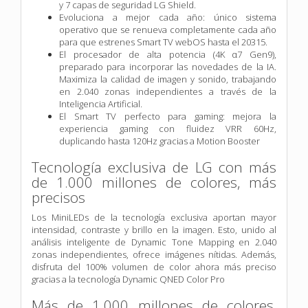
y 7 capas de seguridad LG Shield.
Evoluciona a mejor cada año: único sistema
operativo que se renueva completamente cada año
para que estrenes Smart TV webOS hasta el 20315.
El procesador de alta potencia (4K α7 Gen9),
preparado para incorporar las novedades de la IA.
Maximiza la calidad de imagen y sonido, trabajando
en 2.040 zonas independientes a través de la
Inteligencia Artificial.
El Smart TV perfecto para gaming: mejora la
experiencia gaming con fluidez VRR 60Hz,
duplicando hasta 120Hz gracias a Motion Booster
Tecnología exclusiva de LG con más
de 1.000 millones de colores, más
precisos
Los MiniLEDs de la tecnología exclusiva aportan mayor
intensidad, contraste y brillo en la imagen. Esto, unido al
análisis inteligente de Dynamic Tone Mapping en 2.040
zonas independientes, ofrece imágenes nítidas. Además,
disfruta del 100% volumen de color ahora más preciso
gracias a la tecnología Dynamic QNED Color Pro
Más de 1.000 millones de colores,