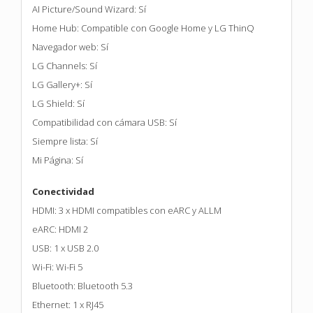
AI Picture/Sound Wizard: Sí
Home Hub: Compatible con Google Home y LG ThinQ
Navegador web: Sí
LG Channels: Sí
LG Gallery+: Sí
LG Shield: Sí
Compatibilidad con cámara USB: Sí
Siempre lista: Sí
Mi Página: Sí
Conectividad
HDMI: 3 x HDMI compatibles con eARC y ALLM
eARC: HDMI 2
USB: 1 x USB 2.0
Wi-Fi: Wi-Fi 5
Bluetooth: Bluetooth 5.3
Ethernet: 1 x RJ45