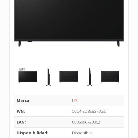
Marca:
LG
P/N:
50QNED8EB3F.AEU
EAN:
8806096728062
Disponibilidad:
Disponible