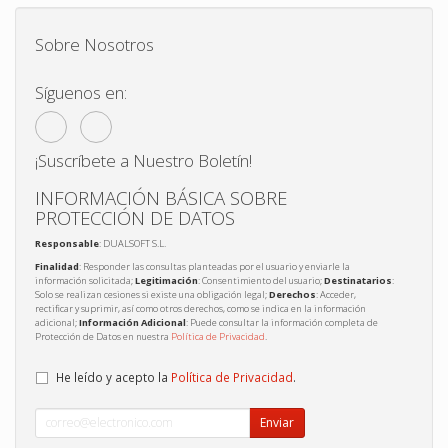
Sobre Nosotros
Síguenos en:
¡Suscríbete a Nuestro Boletín!
INFORMACIÓN BÁSICA SOBRE
PROTECCIÓN DE DATOS
Responsable
: DUALSOFT S.L.
Finalidad
: Responder las consultas planteadas por el usuario y enviarle la
información solicitada;
Legitimación
: Consentimiento del usuario;
Destinatarios
:
Solo se realizan cesiones si existe una obligación legal;
Derechos
: Acceder,
rectificar y suprimir, así como otros derechos, como se indica en la información
adicional;
Información Adicional
: Puede consultar la información completa de
Protección de Datos en nuestra
Política de Privacidad
.
He leído y acepto la
Política de Privacidad
.
Enviar