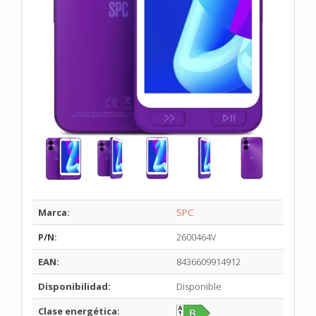
Marca:
SPC
P/N:
2600464V
EAN:
8436609914912
Disponibilidad:
Disponible
Clase energética: