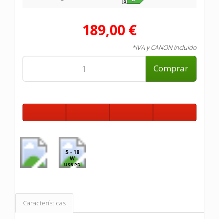
189,00 €
*IVA y CANON Incluido
Comprar
5 - 18
W
USB PD
Características