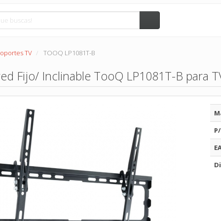
oportes TV
TOOQ LP1081T-B
ed Fijo/ Inclinable TooQ LP1081T-B para T
M
P/
E
Di