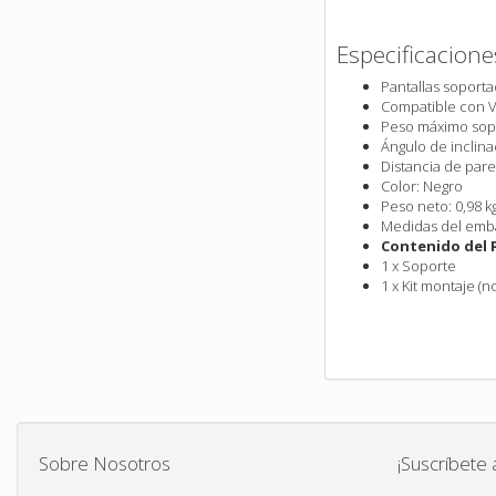
Especificacione
Pantallas soporta
Compatible con V
Peso máximo sopo
Ángulo de inclina
Distancia de par
Color: Negro
Peso neto: 0,98 kg
Medidas del emb
Contenido del 
1 x Soporte
1 x Kit montaje (
Sobre Nosotros
¡Suscríbete 