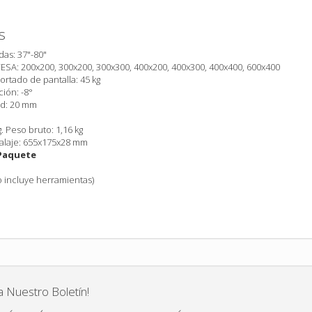
s
das: 37"-80"
ESA: 200x200, 300x200, 300x300, 400x200, 400x300, 400x400, 600x400
rtado de pantalla: 45 kg
ción: -8°
ed: 20 mm
. Peso bruto: 1,16 kg
alaje: 655x175x28 mm
Paquete
no incluye herramientas)
a Nuestro Boletín!