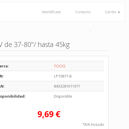
Identifícate
Contacto
Carrito
V de 37-80"/ hasta 45kg
arca:
TOOQ
N:
LP1081T-B
AN:
8433281011977
sponibilidad:
Disponible
9,69 €
*IVA Incluido