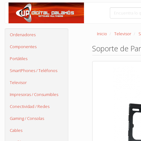
Inicio
Televisor
S
Ordenadores
Soporte de Par
Componentes
Portátiles
SmartPhones / Teléfonos
Televisor
Impresoras / Consumibles
Conectividad / Redes
Gaming / Consolas
Cables