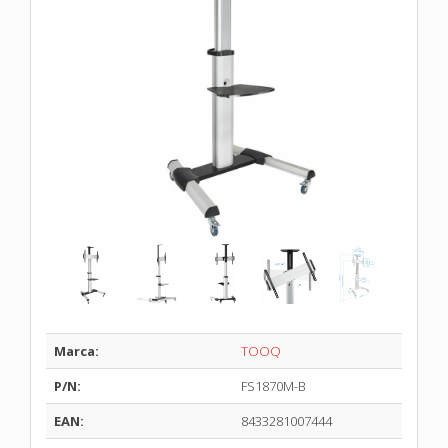
Marca:
TOOQ
P/N:
FS1870M-B
EAN:
8433281007444