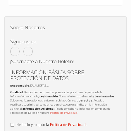
Sobre Nosotros
Síguenos en:
¡Suscríbete a Nuestro Boletín!
INFORMACIÓN BÁSICA SOBRE
PROTECCIÓN DE DATOS
Responsable
: DUALSOFT S.L.
Finalidad
: Responder las consultas planteadas por el usuario y enviarle la
información solicitada;
Legitimación
: Consentimiento del usuario;
Destinatarios
:
Solo se realizan cesiones si existe una obligación legal;
Derechos
: Acceder,
rectificar y suprimir, así como otros derechos, como se indica en la información
adicional;
Información Adicional
: Puede consultar la información completa de
Protección de Datos en nuestra
Política de Privacidad
.
He leído y acepto la
Política de Privacidad
.