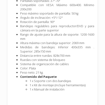
Pantallas soportadas: 37"-70"
Compatible con VESA: Máximo 600x400. Mínimo
200x200
Peso máximo soportado de pantalla: 50 kg
Ángulo de inclinación: +5°/-12°
Rotación de pantalla: 90°
Bandejas regulables para reproductor/DVD y para
cámara en la parte superior
Rango de ajuste para la altura de soporte: 1200-1600
mm
Altura máxima con bandeja superior: 2069 mm
Medidas de bandejas: Inferior 430x335 mm .
Superior: 285x150 mm
Distancia entre ruedas: 828x700 mm
Ruedas con sistema de bloqueo
Sistema de organización de cables
Color: Plata
Peso neto: 21 kg.
Contenido del Paquete
1 x Soporte con dos bandejas
1 x Kit de montaje (incluye herramientas)
1 x Manual de instalación