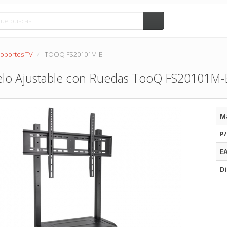
oportes TV
TOOQ FS20101M-B
elo Ajustable con Ruedas TooQ FS20101M-B
M
P/
E
Di