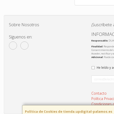
Sobre Nosotros
¡Suscríbete 
INFORMAC
Síguenos en:
Responsable
: DUA
Finalidad
: Responde
Consentimiento del 
Acceder, rectificar y
Adicional
: Puede co
He leído y 
Contacto
Política Priva
Condiciones
Política de Cookies de tienda.updigital-palamos.es