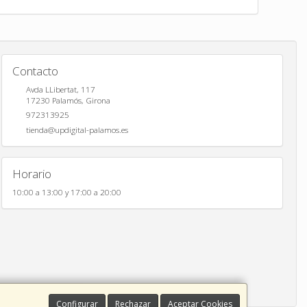
Contacto
Avda LLibertat, 117
17230
Palamós
,
Girona
972313925
tienda@updigital-palamos.es
Horario
10:00 a 13:00 y 17:00 a 20:00
Configurar
Rechazar
Aceptar Cookies