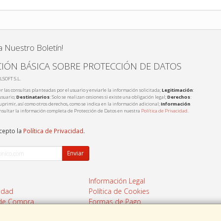
a Nuestro Boletín!
IÓN BÁSICA SOBRE PROTECCIÓN DE DATOS
LSOFT S.L.
r las consultas planteadas por el usuario y enviarle la información solicitada;
Legitimación
:
usuario;
Destinatarios
: Solo se realizan cesiones si existe una obligación legal;
Derechos
:
 suprimir, así como otros derechos, como se indica en la información adicional;
Información
nsultar la información completa de Protección de Datos en nuestra
Política de Privacidad
.
acepto la
Política de Privacidad
.
Enviar
Información Legal
cidad
Política de Cookies
 de Compra
Formas de Pago