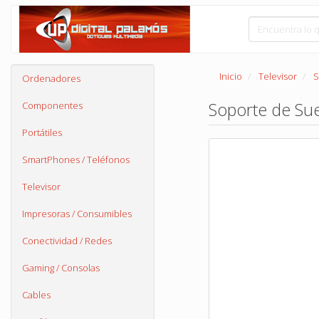
Inicio
Televisor
S
Ordenadores
Soporte de Su
Componentes
Portátiles
SmartPhones / Teléfonos
Televisor
Impresoras / Consumibles
Conectividad / Redes
Gaming / Consolas
Cables