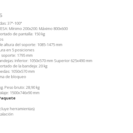
s
das: 37"-100"
ESA: Mínimo 200x200. Máximo 800x600
rtado de pantalla: 150 kg
os
de altura del soporte: 1085-1475 mm
ura en 5 posiciones
l soporte: 1795 mm
andejas: Inferior: 1050x570 mm Superior 625x490 mm
rtado de la bandeja: 20 kg
ruedas: 1050x570 mm
ema de bloqueo
g. Peso bruto: 28,90 kg
alaje: 1500x746x90 mm
Paquete
incluye herramientas)
talación