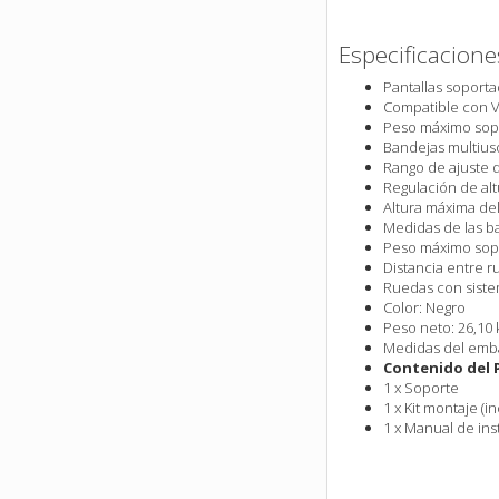
Especificacione
Pantallas soporta
Compatible con V
Peso máximo sopo
Bandejas multius
Rango de ajuste 
Regulación de alt
Altura máxima de
Medidas de las b
Peso máximo sopo
Distancia entre 
Ruedas con sist
Color: Negro
Peso neto: 26,10 k
Medidas del emb
Contenido del 
1 x Soporte
1 x Kit montaje (
1 x Manual de ins