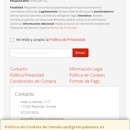
Responsable
: DUALSOFT S.L.
Finalidad
: Responder las consultas planteadas por el usuario y enviarle la
información solicitada;
Legitimación
: Consentimiento del usuario;
Destinatarios
:
Solo se realizan cesiones si existe una obligación legal;
Derechos
: Acceder,
rectificar y suprimir, así como otros derechos, como se indica en la información
adicional;
Información Adicional
: Puede consultar la información completa de
Protección de Datos en nuestra
Política de Privacidad
.
He leído y acepto la
Política de Privacidad
.
Enviar
Contacto
Información Legal
Política Privacidad
Política de Cookies
Condiciones de Compra
Formas de Pago
Contacto
Avda LLibertat, 117
17230
Palamós
,
Girona
972313925
tienda@updigital-palamos.es
Política de Cookies de tienda.updigital-palamos.es