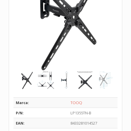
Marca:
TOOQ
P/N:
LP1355TN-B
EAN:
8433281014527