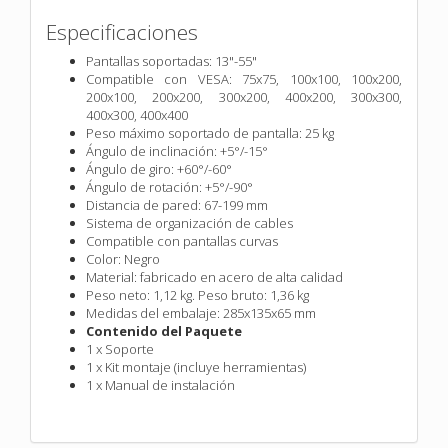
Especificaciones
Pantallas soportadas: 13"-55"
Compatible con VESA: 75x75, 100x100, 100x200,
200x100, 200x200, 300x200, 400x200, 300x300,
400x300, 400x400
Peso máximo soportado de pantalla: 25 kg
Ángulo de inclinación: +5°/-15°
Ángulo de giro: +60°/-60°
Ángulo de rotación: +5°/-90°
Distancia de pared: 67-199 mm
Sistema de organización de cables
Compatible con pantallas curvas
Color: Negro
Material: fabricado en acero de alta calidad
Peso neto: 1,12 kg. Peso bruto: 1,36 kg
Medidas del embalaje: 285x135x65 mm
Contenido del Paquete
1 x Soporte
1 x Kit montaje (incluye herramientas)
1 x Manual de instalación