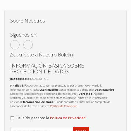
Sobre Nosotros
Síguenos en:
¡Suscríbete a Nuestro Boletín!
INFORMACIÓN BÁSICA SOBRE
PROTECCIÓN DE DATOS
Responsable
: DUALSOFT S.L.
Finalidad
: Responder las consultas planteadas por el usuario y enviarle la
información solicitada;
Legitimación
: Consentimiento del usuario;
Destinatarios
:
Solo se realizan cesiones si existe una obligación legal;
Derechos
: Acceder,
rectificar y suprimir, así como otros derechos, como se indica en la información
adicional;
Información Adicional
: Puede consultar la información completa de
Protección de Datos en nuestra
Política de Privacidad
.
He leído y acepto la
Política de Privacidad
.