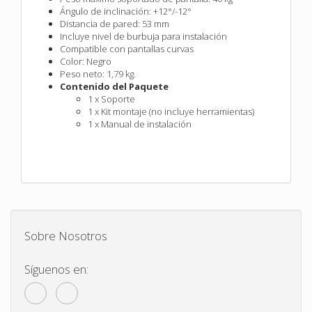
Ángulo de inclinación: +12°/-12°
Distancia de pared: 53 mm
Incluye nivel de burbuja para instalación
Compatible con pantallas curvas
Color: Negro
Peso neto: 1,79 kg.
Contenido del Paquete
1 x Soporte
1 x Kit montaje (no incluye herramientas)
1 x Manual de instalación
Sobre Nosotros
Síguenos en: