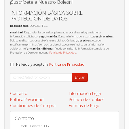
¡Suscríbete a Nuestro Boletín!
INFORMACIÓN BÁSICA SOBRE
PROTECCIÓN DE DATOS
Responsable
: DUALSOFT S.L.
Finalidad
: Responder las consultas planteadas por el usuario y enviarle la
información solicitada;
Legitimación
: Consentimiento del usuario;
Destinatarios
:
Solo se realizan cesiones si existe una obligación legal;
Derechos
: Acceder,
rectificar y suprimir, así como otros derechos, como se indica en la información
adicional;
Información Adicional
: Puede consultar la información completa de
Protección de Datos en nuestra
Política de Privacidad
.
He leído y acepto la
Política de Privacidad
.
Enviar
Contacto
Información Legal
Política Privacidad
Política de Cookies
Condiciones de Compra
Formas de Pago
Contacto
Avda LLibertat, 117