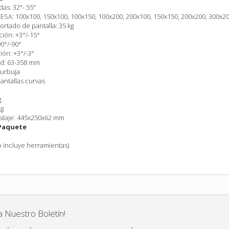
das: 32"- 55"
SA: 100x100, 150x100, 100x150, 100x200, 200x100, 150x150, 200x200, 300x20
rtado de pantalla: 35 kg
ción: +3°/-15°
90°/-90°
ión: +3°/-3°
ed: 63-358 mm
burbuja
antallas curvas
.
kg
alaje: 445x250x62 mm
Paquete
no incluye herramientas)
a Nuestro Boletín!