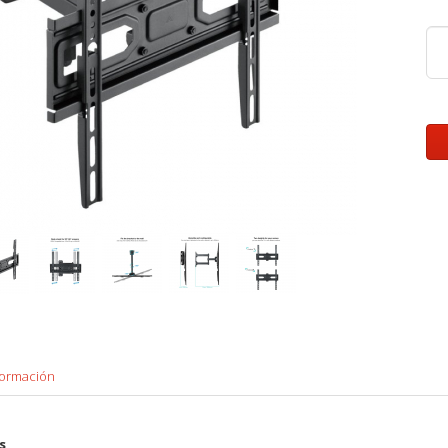
formación
s