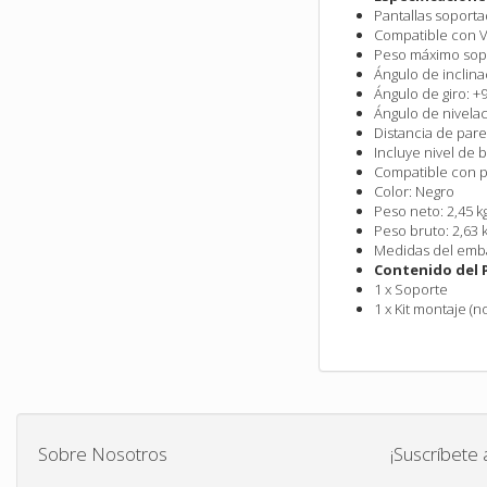
Pantallas soporta
Compatible con VE
Peso máximo sopo
Ángulo de inclina
Ángulo de giro: +
Ángulo de nivelac
Distancia de par
Incluye nivel de 
Compatible con p
Color: Negro
Peso neto: 2,45 kg
Peso bruto: 2,63 
Medidas del emb
Contenido del 
1 x Soporte
1 x Kit montaje (
Sobre Nosotros
¡Suscríbete 