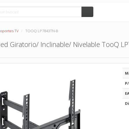
oportes TV
TOOQ LP7843TN-B
ed Giratorio/ Inclinable/ Nivelable TooQ L
M
P/
E
Di