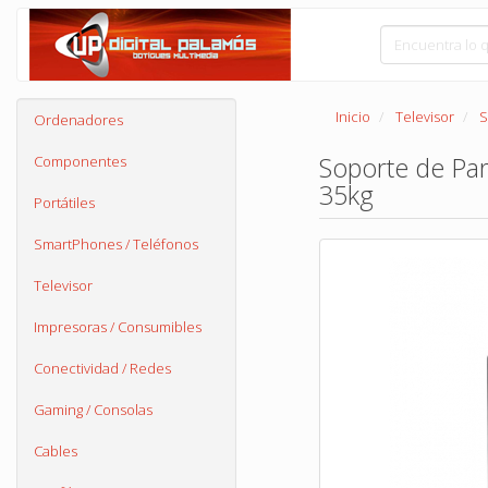
Inicio
Televisor
S
Ordenadores
Soporte de Par
Componentes
35kg
Portátiles
SmartPhones / Teléfonos
Televisor
Impresoras / Consumibles
Conectividad / Redes
Gaming / Consolas
Cables