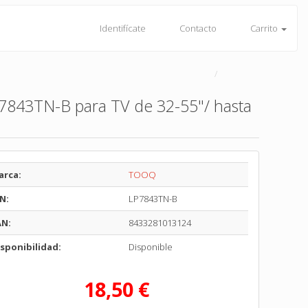
Identifícate
Contacto
Carrito
P7843TN-B para TV de 32-55"/ hasta
arca:
TOOQ
N:
LP7843TN-B
AN:
8433281013124
sponibilidad:
Disponible
18,50 €