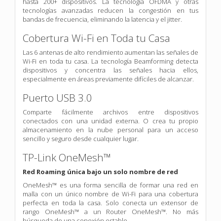
hasta 200+ dispositivos. La tecnología OFDMA y otras
tecnologías avanzadas reducen la congestión en tus
bandas de frecuencia, eliminando la latencia y el jitter.
Cobertura Wi-Fi en Toda tu Casa
Las 6 antenas de alto rendimiento aumentan las señales de
Wi-Fi en toda tu casa. La tecnología Beamforming detecta
dispositivos y concentra las señales hacia ellos,
especialmente en áreas previamente difíciles de alcanzar.
Puerto USB 3.0
Comparte fácilmente archivos entre dispositivos
conectados con una unidad externa. O crea tu propio
almacenamiento en la nube personal para un acceso
sencillo y seguro desde cualquier lugar.
TP-Link OneMesh™
Red Roaming única bajo un solo nombre de red
OneMesh™ es una forma sencilla de formar una red en
malla con un único nombre de Wi-Fi para una cobertura
perfecta en toda la casa. Solo conecta un extensor de
rango OneMesh™ a un Router OneMesh™. No más
búsqueda de una conexión estable.