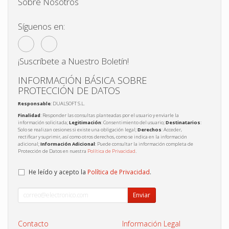
Sobre Nosotros
Síguenos en:
¡Suscríbete a Nuestro Boletín!
INFORMACIÓN BÁSICA SOBRE
PROTECCIÓN DE DATOS
Responsable
: DUALSOFT S.L.
Finalidad
: Responder las consultas planteadas por el usuario y enviarle la
información solicitada;
Legitimación
: Consentimiento del usuario;
Destinatarios
:
Solo se realizan cesiones si existe una obligación legal;
Derechos
: Acceder,
rectificar y suprimir, así como otros derechos, como se indica en la información
adicional;
Información Adicional
: Puede consultar la información completa de
Protección de Datos en nuestra
Política de Privacidad
.
He leído y acepto la
Política de Privacidad
.
Enviar
Contacto
Información Legal