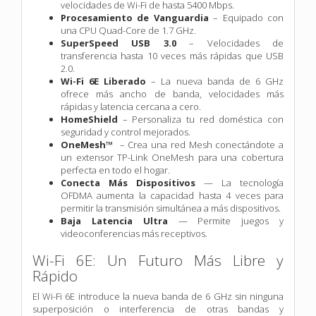
velocidades de Wi-Fi de hasta 5400 Mbps.
Procesamiento de Vanguardia
– Equipado con
una CPU Quad-Core de 1.7 GHz.
SuperSpeed USB 3.0
– Velocidades de
transferencia hasta 10 veces más rápidas que USB
2.0.
Wi-Fi 6E Liberado
– La nueva banda de 6 GHz
ofrece más ancho de banda, velocidades más
rápidas y latencia cercana a cero.
HomeShield
– Personaliza tu red doméstica con
seguridad y control mejorados.
OneMesh™
– Crea una red Mesh conectándote a
un extensor TP-Link OneMesh para una cobertura
perfecta en todo el hogar.
Conecta Más Dispositivos
— La tecnología
OFDMA aumenta la capacidad hasta 4 veces para
permitir la transmisión simultánea a más dispositivos.
Baja Latencia Ultra
— Permite juegos y
videoconferencias más receptivos.
Wi-Fi 6E: Un Futuro Más Libre y
Rápido
El Wi-Fi 6E introduce la nueva banda de 6 GHz sin ninguna
superposición o interferencia de otras bandas y