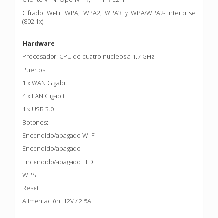
Cifrado Wi-Fi: WPA, WPA2, WPA3 y WPA/WPA2-Enterprise
(802.1x)
Hardware
Procesador: CPU de cuatro núcleos a 1.7 GHz
Puertos:
1 x WAN Gigabit
4 x LAN Gigabit
1 x USB 3.0
Botones:
Encendido/apagado Wi-Fi
Encendido/apagado
Encendido/apagado LED
WPS
Reset
Alimentación: 12V / 2.5A