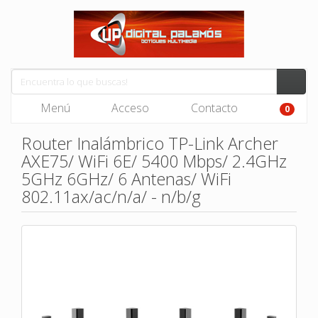
Menú
Acceso
Contacto
0
Router Inalámbrico TP-Link Archer
AXE75/ WiFi 6E/ 5400 Mbps/ 2.4GHz
5GHz 6GHz/ 6 Antenas/ WiFi
802.11ax/ac/n/a/ - n/b/g