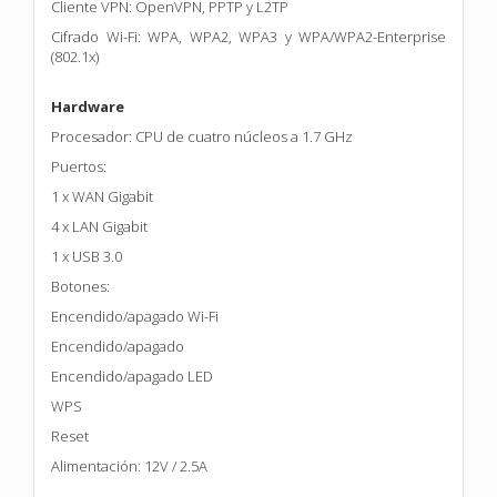
Cliente VPN: OpenVPN, PPTP y L2TP
Cifrado Wi-Fi: WPA, WPA2, WPA3 y WPA/WPA2-Enterprise
(802.1x)
Hardware
Procesador: CPU de cuatro núcleos a 1.7 GHz
Puertos:
1 x WAN Gigabit
4 x LAN Gigabit
1 x USB 3.0
Botones:
Encendido/apagado Wi-Fi
Encendido/apagado
Encendido/apagado LED
WPS
Reset
Alimentación: 12V / 2.5A