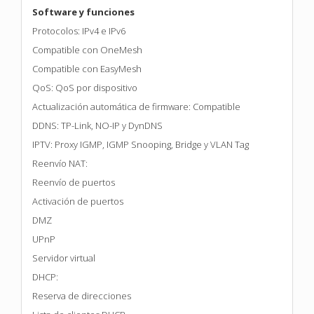
Software y funciones
Protocolos: IPv4 e IPv6
Compatible con OneMesh
Compatible con EasyMesh
QoS: QoS por dispositivo
Actualización automática de firmware: Compatible
DDNS: TP-Link, NO-IP y DynDNS
IPTV: Proxy IGMP, IGMP Snooping, Bridge y VLAN Tag
Reenvío NAT:
Reenvío de puertos
Activación de puertos
DMZ
UPnP
Servidor virtual
DHCP:
Reserva de direcciones