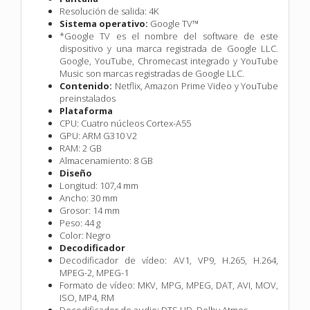
Resolución de salida:
4K
Sistema operativo:
Google TV™
*Google TV es el nombre del software de este
dispositivo y una marca registrada de Google LLC.
Google, YouTube, Chromecast integrado y YouTube
Music son marcas registradas de Google LLC.
Contenido:
Netflix, Amazon Prime Video y YouTube
preinstalados
Plataforma
CPU:
Cuatro núcleos Cortex-A55
GPU:
ARM G310 V2
RAM:
2 GB
Almacenamiento:
8 GB
Diseño
Longitud:
107,4 mm
Ancho:
30 mm
Grosor:
14 mm
Peso:
44 g
Color:
Negro
Decodificador
Decodificador de vídeo:
AV1, VP9, H.265, H.264,
MPEG-2, MPEG-1
Formato de vídeo:
MKV, MPG, MPEG, DAT, AVI, MOV,
ISO, MP4, RM
Decodificador de audio:
DTS HD, Dolby Atmos