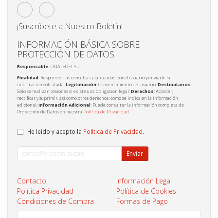
¡Suscríbete a Nuestro Boletín!
INFORMACIÓN BÁSICA SOBRE
PROTECCIÓN DE DATOS
Responsable
: DUALSOFT S.L.
Finalidad
: Responder las consultas planteadas por el usuario y enviarle la
información solicitada;
Legitimación
: Consentimiento del usuario;
Destinatarios
:
Solo se realizan cesiones si existe una obligación legal;
Derechos
: Acceder,
rectificar y suprimir, así como otros derechos, como se indica en la información
adicional;
Información Adicional
: Puede consultar la información completa de
Protección de Datos en nuestra
Política de Privacidad
.
He leído y acepto la
Política de Privacidad
.
Enviar
Contacto
Información Legal
Política Privacidad
Política de Cookies
Condiciones de Compra
Formas de Pago