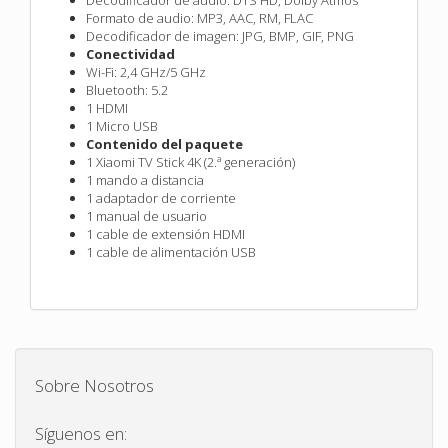
Formato de audio:
MP3, AAC, RM, FLAC
Decodificador de imagen:
JPG, BMP, GIF, PNG
Conectividad
Wi-Fi:
2,4 GHz/5 GHz
Bluetooth:
5.2
1 HDMI
1 Micro USB
Contenido del paquete
1 Xiaomi TV Stick 4K (2.ª generación)
1 mando a distancia
1 adaptador de corriente
1 manual de usuario
1 cable de extensión HDMI
1 cable de alimentación USB
Sobre Nosotros
Síguenos en: