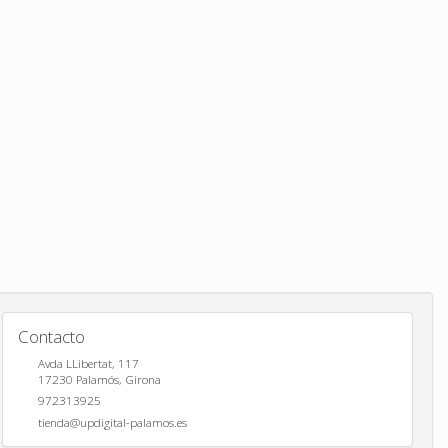
Contacto
Avda LLibertat, 117
17230
Palamós
,
Girona
972313925
tienda@updigital-palamos.es