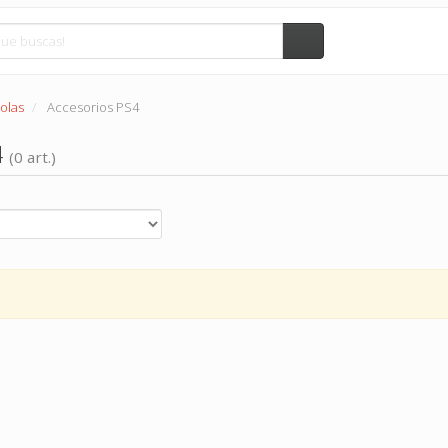
olas
Accesorios PS4
4
(0 art.)