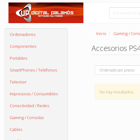
Inicio
Gaming / Cons
Ordenadores
Accesorios PS
Componentes
Portátiles
SmartPhones / Teléfonos
Televisor
No hay resultados.
Impresoras / Consumibles
Conectividad / Redes
Gaming / Consolas
Cables