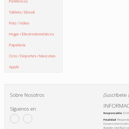
Periféricos
Tablets / Ebook
Foto / Video
Hogar / Electrodomésticos
Papelería
Ocio / Deportes / Mascotas
Apple
Sobre Nosotros
¡Suscríbete 
INFORMAC
Síguenos en:
Responsable
: DUA
Finalidad
: Responde
Consentimiento del 
Acceder, rectificar y