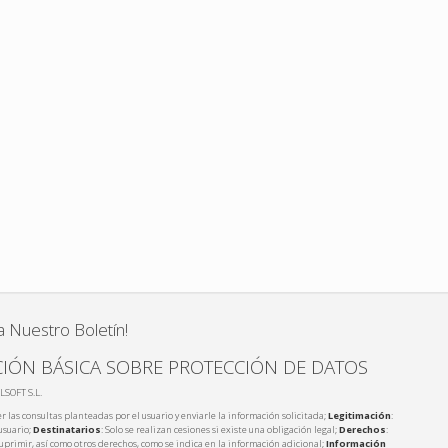
a Nuestro Boletín!
IÓN BÁSICA SOBRE PROTECCIÓN DE DATOS
LSOFT S.L.
r las consultas planteadas por el usuario y enviarle la información solicitada;
Legitimación
:
usuario;
Destinatarios
: Solo se realizan cesiones si existe una obligación legal;
Derechos
:
 suprimir, así como otros derechos, como se indica en la información adicional;
Información