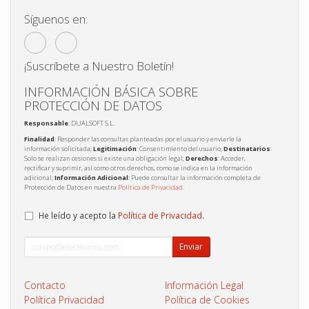
Síguenos en:
¡Suscríbete a Nuestro Boletín!
INFORMACIÓN BÁSICA SOBRE
PROTECCIÓN DE DATOS
Responsable
: DUALSOFT S.L.
Finalidad
: Responder las consultas planteadas por el usuario y enviarle la
información solicitada;
Legitimación
: Consentimiento del usuario;
Destinatarios
:
Solo se realizan cesiones si existe una obligación legal;
Derechos
: Acceder,
rectificar y suprimir, así como otros derechos, como se indica en la información
adicional;
Información Adicional
: Puede consultar la información completa de
Protección de Datos en nuestra
Política de Privacidad
.
He leído y acepto la
Política de Privacidad
.
Enviar
Contacto
Información Legal
Política Privacidad
Política de Cookies