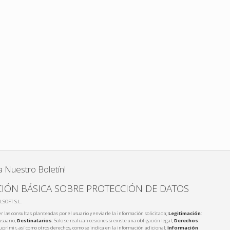
a Nuestro Boletín!
IÓN BÁSICA SOBRE PROTECCIÓN DE DATOS
LSOFT S.L.
r las consultas planteadas por el usuario y enviarle la información solicitada;
Legitimación
:
usuario;
Destinatarios
: Solo se realizan cesiones si existe una obligación legal;
Derechos
:
 suprimir, así como otros derechos, como se indica en la información adicional;
Información