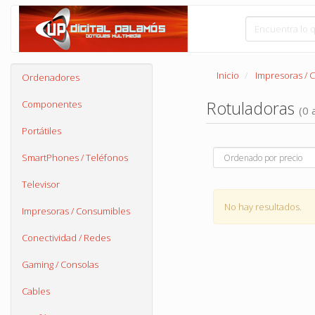
Inicio
Impresoras / 
Ordenadores
Rotuladoras
Componentes
(0 
Portátiles
SmartPhones / Teléfonos
Televisor
No hay resultados.
Impresoras / Consumibles
Conectividad / Redes
Gaming / Consolas
Cables