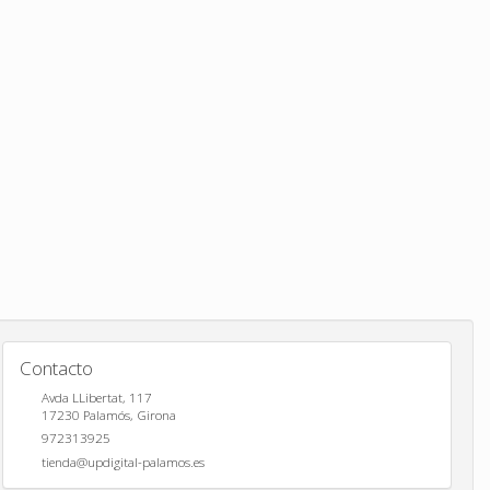
Contacto
Avda LLibertat, 117
17230
Palamós
,
Girona
972313925
tienda@updigital-palamos.es