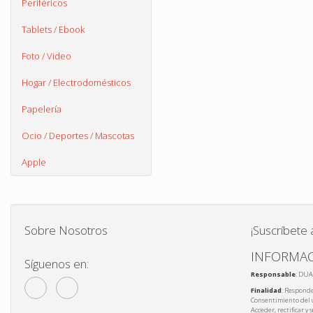
Periféricos
Tablets / Ebook
Foto / Video
Hogar / Electrodomésticos
Papelería
Ocio / Deportes / Mascotas
Apple
Sobre Nosotros
¡Suscríbete 
INFORMAC
Síguenos en:
Responsable
: DUA
Finalidad
: Responde
Consentimiento del 
Acceder, rectificar y