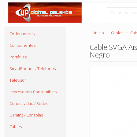
Inicio
Cables
Cab
Ordenadores
Cable SVGA Ai
Componentes
Negro
Portátiles
SmartPhones / Teléfonos
Televisor
Impresoras / Consumibles
Conectividad / Redes
Gaming / Consolas
Cables