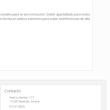
icionales para la sincronización. Doble apantallado para todos
ás ferrita en ambos extremos para evitar interferencias de alta
Contacto
Avda LLibertat, 117
17230
Palamós
,
Girona
972313925