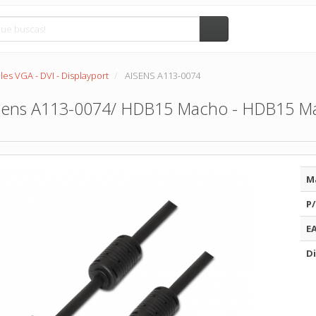
les VGA - DVI - Displayport
AISENS A113-0074
sens A113-0074/ HDB15 Macho - HDB15 M
M
P/
E
Di