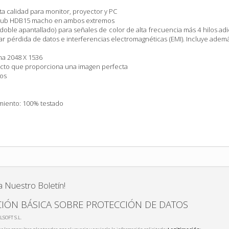
a calidad para monitor, proyector y PC
-sub HDB15 macho en ambos extremos
 (doble apantallado) para señales de color de alta frecuencia más 4 hilos ad
itar pérdida de datos e interferencias electromagnéticas (EMI). Incluye adem
a 2048 X 1536
ecto que proporciona una imagen perfecta
ros
S
miento: 100% testado
a Nuestro Boletín!
IÓN BÁSICA SOBRE PROTECCIÓN DE DATOS
LSOFT S.L.