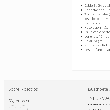
Cable SVGA de alt
Conector tipo D
3 hilos coaxiales
los hilos para ev
frecuencia.
Resolución máxim
Es un cable perf
Longitud: 10 met
Color: Negro
Normativas: RoH
Test de funciona
Sobre Nosotros
¡Suscríbete 
INFORMAC
Síguenos en:
Responsable
: DUA