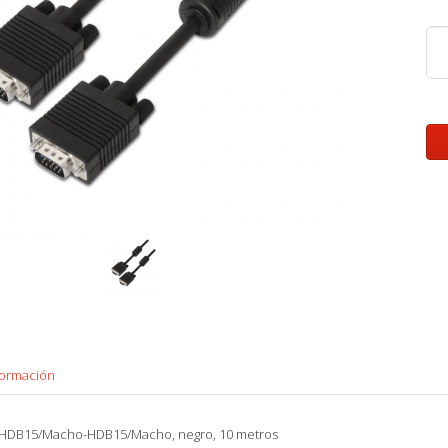
formación
, HDB15/Macho-HDB15/Macho, negro, 10 metros