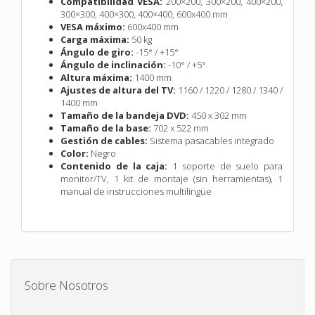
Compatibilidad VESA:
200×200, 300×200, 400×200,
300×300, 400×300, 400×400, 600x400 mm
VESA máximo:
600x400 mm
Carga máxima:
50 kg
Ángulo de giro:
-15° / +15°
Ángulo de inclinación:
-10° / +5°
Altura máxima:
1400 mm
Ajustes de altura del TV:
1160 / 1220 / 1280 / 1340 /
1400 mm
Tamaño de la bandeja DVD:
450 x 302 mm
Tamaño de la base:
702 x 522 mm
Gestión de cables:
Sistema pasacables integrado
Color:
Negro
Contenido de la caja:
1 soporte de suelo para
monitor/TV, 1 kit de montaje (sin herramientas), 1
manual de instrucciones multilingüe
Sobre Nosotros