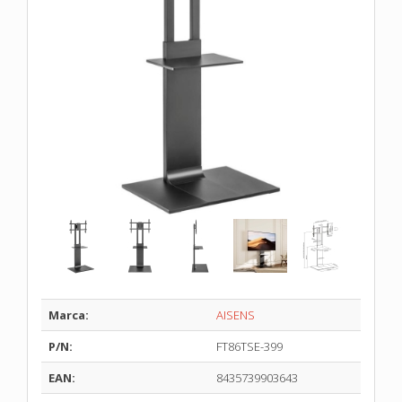
Marca:
AISENS
P/N:
FT86TSE-399
EAN:
8435739903643