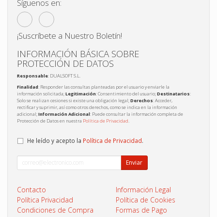
Síguenos en:
¡Suscríbete a Nuestro Boletín!
INFORMACIÓN BÁSICA SOBRE
PROTECCIÓN DE DATOS
Responsable
: DUALSOFT S.L.
Finalidad
: Responder las consultas planteadas por el usuario y enviarle la
información solicitada;
Legitimación
: Consentimiento del usuario;
Destinatarios
:
Solo se realizan cesiones si existe una obligación legal;
Derechos
: Acceder,
rectificar y suprimir, así como otros derechos, como se indica en la información
adicional;
Información Adicional
: Puede consultar la información completa de
Protección de Datos en nuestra
Política de Privacidad
.
He leído y acepto la
Política de Privacidad
.
Enviar
Contacto
Información Legal
Política Privacidad
Política de Cookies
Condiciones de Compra
Formas de Pago