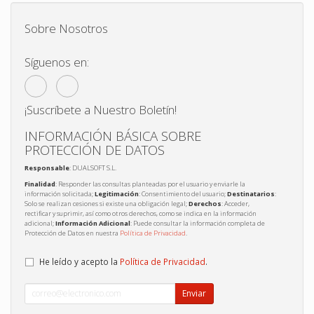
Sobre Nosotros
Síguenos en:
¡Suscríbete a Nuestro Boletín!
INFORMACIÓN BÁSICA SOBRE
PROTECCIÓN DE DATOS
Responsable
: DUALSOFT S.L.
Finalidad
: Responder las consultas planteadas por el usuario y enviarle la
información solicitada;
Legitimación
: Consentimiento del usuario;
Destinatarios
:
Solo se realizan cesiones si existe una obligación legal;
Derechos
: Acceder,
rectificar y suprimir, así como otros derechos, como se indica en la información
adicional;
Información Adicional
: Puede consultar la información completa de
Protección de Datos en nuestra
Política de Privacidad
.
He leído y acepto la
Política de Privacidad
.
Enviar