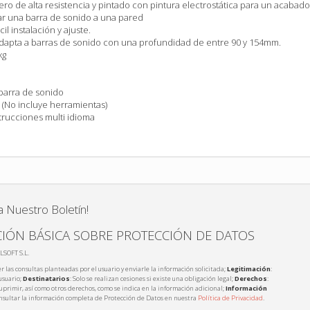
ro de alta resistencia y pintado con pintura electrostática para un acabado
r una barra de sonido a una pared
l instalación y ajuste.
adapta a barras de sonido con una profundidad de entre 90 y 154mm.
kg
barra de sonido
e (No incluye herramientas)
trucciones multi idioma
a Nuestro Boletín!
IÓN BÁSICA SOBRE PROTECCIÓN DE DATOS
LSOFT S.L.
r las consultas planteadas por el usuario y enviarle la información solicitada;
Legitimación
:
usuario;
Destinatarios
: Solo se realizan cesiones si existe una obligación legal;
Derechos
:
 suprimir, así como otros derechos, como se indica en la información adicional;
Información
nsultar la información completa de Protección de Datos en nuestra
Política de Privacidad
.