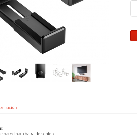
formación
s
:
de pared para barra de sonido