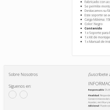
Fabricado con ace
Se permite monta
Destacamos su fáci
Este soporte se 
Carga Máxima: 15
Color: Negro
Contenido
1 x Soporte para 
1 x Kit de montaj
1 x Manual de ins
Sobre Nosotros
¡Suscríbete 
INFORMAC
Síguenos en:
Responsable
: DUA
Finalidad
: Responde
Consentimiento del 
Acceder, rectificar y
Adicional
: Puede co