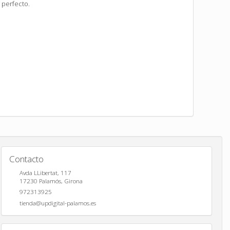
 perfecto.
Contacto
Avda LLibertat, 117
17230
Palamós
,
Girona
972313925
tienda@updigital-palamos.es