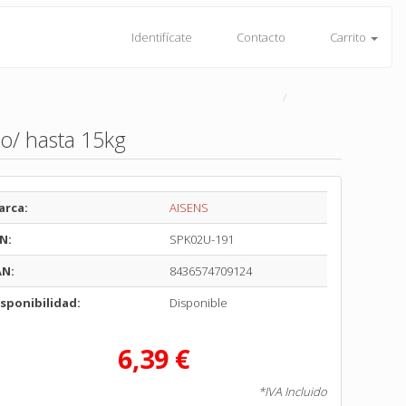
Identifícate
Contacto
Carrito
o/ hasta 15kg
arca:
AISENS
N:
SPK02U-191
AN:
8436574709124
sponibilidad:
Disponible
6,39 €
*IVA Incluido