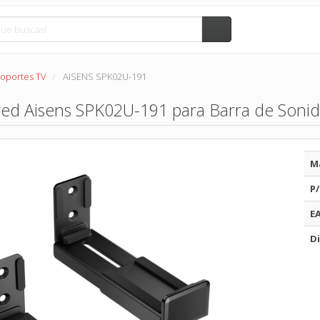
oportes TV
AISENS SPK02U-191
ed Aisens SPK02U-191 para Barra de Sonid
M
P/
E
Di