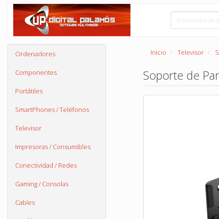
Inicio
Televisor
S
Ordenadores
Soporte de Par
Componentes
Portátiles
SmartPhones / Teléfonos
Televisor
Impresoras / Consumibles
Conectividad / Redes
Gaming / Consolas
Cables