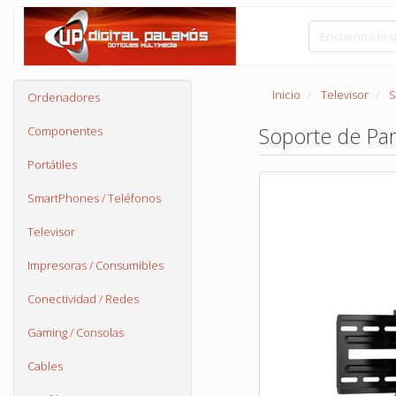
Inicio
Televisor
S
Ordenadores
Soporte de Par
Componentes
Portátiles
SmartPhones / Teléfonos
Televisor
Impresoras / Consumibles
Conectividad / Redes
Gaming / Consolas
Cables