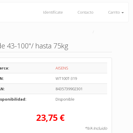
Identifícate
Contacto
Carrito
e 43-100"/ hasta 75kg
arca:
AISENS
N:
WT100T-319
AN:
8435739902301
sponibilidad:
Disponible
23,75 €
*IVA Incluido