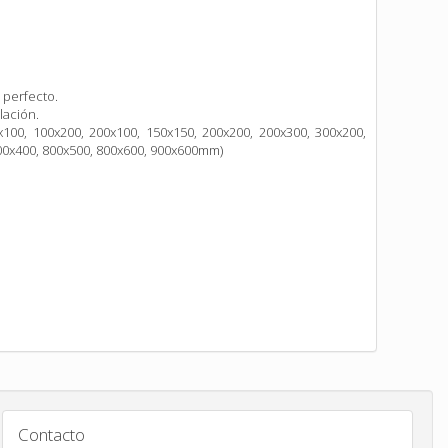
 perfecto.
lación.
00, 100x200, 200x100, 150x150, 200x200, 200x300, 300x200,
800x400, 800x500, 800x600, 900x600mm)
Contacto