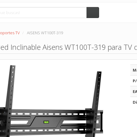
oportes TV
AISENS WT100T-319
ed Inclinable Aisens WT100T-319 para TV d
M
P/
E
Di