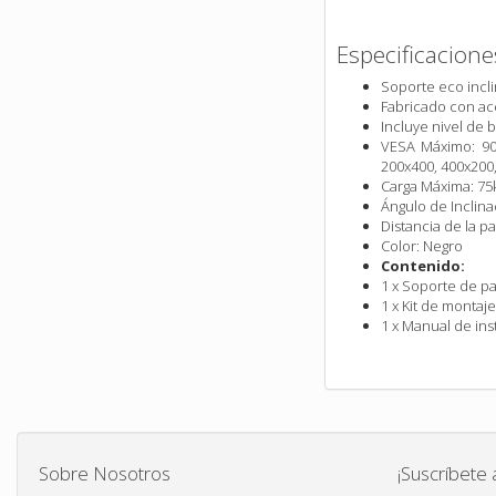
Especificacione
Soporte eco incli
Fabricado con ace
Incluye nivel de b
VESA Máximo: 90
200x400, 400x200,
Carga Máxima: 75
Ángulo de Inclinac
Distancia de la 
Color: Negro
Contenido:
1 x Soporte de p
1 x Kit de montaj
1 x Manual de ins
Sobre Nosotros
¡Suscríbete 