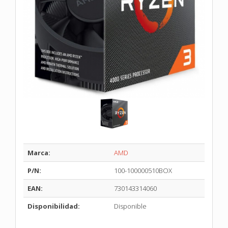
Marca:
AMD
P/N:
100-100000510BOX
EAN:
730143314060
Disponibilidad:
Disponible