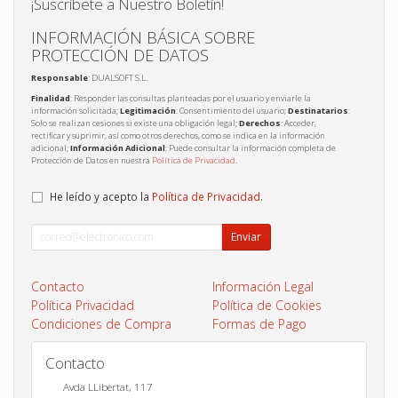
¡Suscríbete a Nuestro Boletín!
INFORMACIÓN BÁSICA SOBRE
PROTECCIÓN DE DATOS
Responsable
: DUALSOFT S.L.
Finalidad
: Responder las consultas planteadas por el usuario y enviarle la
información solicitada;
Legitimación
: Consentimiento del usuario;
Destinatarios
:
Solo se realizan cesiones si existe una obligación legal;
Derechos
: Acceder,
rectificar y suprimir, así como otros derechos, como se indica en la información
adicional;
Información Adicional
: Puede consultar la información completa de
Protección de Datos en nuestra
Política de Privacidad
.
He leído y acepto la
Política de Privacidad
.
Enviar
Contacto
Información Legal
Política Privacidad
Política de Cookies
Condiciones de Compra
Formas de Pago
Contacto
Avda LLibertat, 117