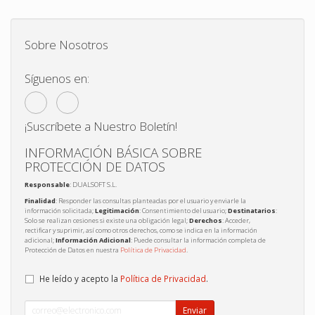
Sobre Nosotros
Síguenos en:
¡Suscríbete a Nuestro Boletín!
INFORMACIÓN BÁSICA SOBRE
PROTECCIÓN DE DATOS
Responsable
: DUALSOFT S.L.
Finalidad
: Responder las consultas planteadas por el usuario y enviarle la
información solicitada;
Legitimación
: Consentimiento del usuario;
Destinatarios
:
Solo se realizan cesiones si existe una obligación legal;
Derechos
: Acceder,
rectificar y suprimir, así como otros derechos, como se indica en la información
adicional;
Información Adicional
: Puede consultar la información completa de
Protección de Datos en nuestra
Política de Privacidad
.
He leído y acepto la
Política de Privacidad
.
Enviar