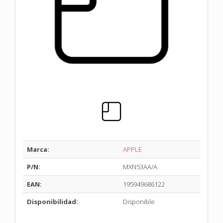
Marca:
APPLE
P/N:
MXN53AA/A
EAN:
195949686122
Disponibilidad:
Disponible