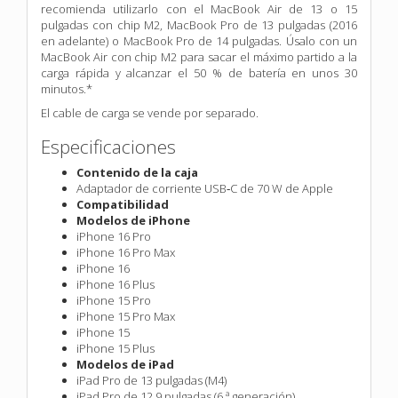
recomienda utilizarlo con el MacBook Air de 13 o 15
pulgadas con chip M2, MacBook Pro de 13 pulgadas (2016
en adelante) o MacBook Pro de 14 pulgadas. Úsalo con un
MacBook Air con chip M2 para sacar el máximo partido a la
carga rápida y alcanzar el 50 % de batería en unos 30
minutos.*
El cable de carga se vende por separado.
Especificaciones
Contenido de la caja
Adaptador de corriente USB‑C de 70 W de Apple
Compatibilidad
Modelos de iPhone
iPhone 16 Pro
iPhone 16 Pro Max
iPhone 16
iPhone 16 Plus
iPhone 15 Pro
iPhone 15 Pro Max
iPhone 15
iPhone 15 Plus
Modelos de iPad
iPad Pro de 13 pulgadas (M4)
iPad Pro de 12,9 pulgadas (6.ª generación)