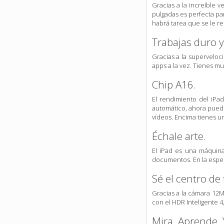
Gracias a la increíble 
pulgadas es perfecta par
habrá tarea que se le res
Trabajas duro y
Gracias a la superveloci
apps a la vez. Tienes m
Chip A16.
El rendi­miento del iPa
automático, ahora puede
vídeos. Encima tienes un
Échale arte.
El iPad es una máquina
documentos. En la espec
Sé el centro de
Gracias a la cámara 12M
con el HDR Inteligente 4, 
Mira. Aprende. 