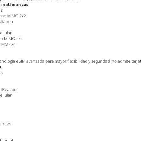
 inalámbricas
os
) con MIMO 2x2
ultánea
ellular
con MIMO 4x4
MIMO 4x4
cnología eSIM avanzada para mayor flexibilidad y seguridad (no admite tarjeta
n
os
n iBeacon
ellular
s ejes
biental