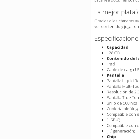
Escanea documentos con 
La mejor plata
Gracias a las cámaras a
ver contenido y jugar en
Especificacione
Capacidad
128 GB
Contenido de la
iPad
Cable de carga US
Pantalla
Pantalla Liquid Re
Pantalla Multi-To
Resolución de 2.3
Pantalla True To
Brillo de 500 nits
Cubierta oleófuga
Compatible con e
(USB‑C)
Compatible con e
(1.ª generación)
Chip