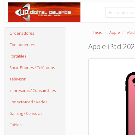
Inicio
Apple
iPad
Ordenadores
Apple iPad 202
Componentes
Portátiles
SmartPhones / Teléfonos
Televisor
Impresoras / Consumibles
Conectividad / Redes
Gaming / Consolas
Cables