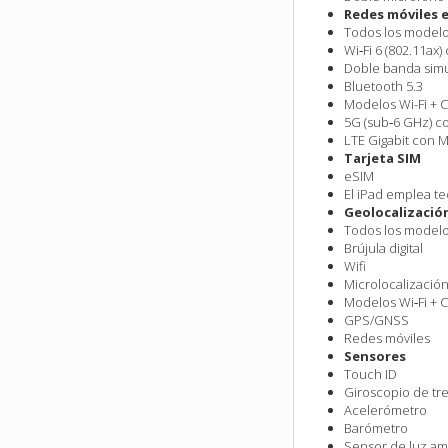
Redes móviles e
Todos los model
Wi‑Fi 6 (802.11ax
Doble banda sim
Bluetooth 5.3
Modelos Wi-Fi + C
5G (sub‑6 GHz) 
LTE Gigabit con 
Tarjeta SIM
eSIM
El iPad emplea te
Geolocalizació
Todos los model
Brújula digital
Wifi
Microlocalizació
Modelos Wi‑Fi + C
GPS/GNSS
Redes móviles
Sensores
Touch ID
Giroscopio de tre
Acelerómetro
Barómetro
Sensor de luz am