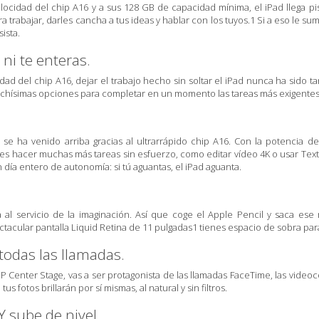
velocidad del chip A16 y a sus 128 GB de capacidad mínima, el iPad llega 
a trabajar, darles cancha a tus ideas y hablar con los tuyos.1 Si a eso le s
ista.
 ni te enteras.
dad del chip A16, dejar el trabajo hecho sin soltar el iPad nunca ha sido ta
uchísimas opciones para completar en un momento las tareas más exigentes.
d se ha venido arriba gracias al ultrarrápido chip A16. Con la potencia
s hacer muchas más tareas sin esfuerzo, como editar vídeo 4K o usar Texto
 día entero de autonomía: si tú aguantas, el iPad aguanta.
 al servicio de la imaginación. Así que coge el Apple Pencil y saca es
tacular pantalla Liquid Retina de 11 pulgadas1 tienes espacio de sobra para
 todas las llamadas.
P Center Stage, vas a ser protagonista de las llamadas FaceTime, las video
tus fotos brillarán por sí mismas, al natural y sin filtros.
Y sube de nivel.