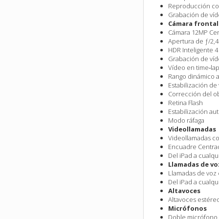
Reproducción c
Grabación de víd
Cámara frontal
Cámara 12MP Cent
Apertura de ƒ/2,4
HDR Inteligente 4
Grabación de víde
Vídeo en time‑lap
Rango dinámico am
Estabilización de
Corrección del ob
Retina Flash
Estabilización a
Modo ráfaga
Videollamadas
Videollamadas c
Encuadre Centra
Del iPad a cualqui
Llamadas de vo
Llamadas de voz
Del iPad a cualqui
Altavoces
Altavoces estéreo
Micrófonos
Doble micrófono 