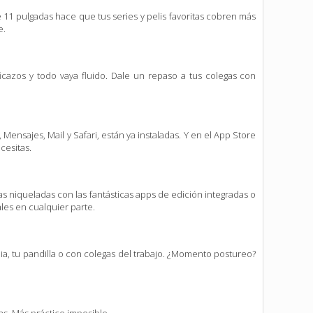
e 11 pulgadas hace que tus series y pelis favoritas cobren más
e.
icazos y todo vaya fluido. Dale un repaso a tus colegas con
ensajes, Mail y Safari, están ya instaladas. Y en el App Store
cesitas.
las niqueladas con las fantásticas apps de edición integradas o
ales en cualquier parte.
a, tu pandilla o con colegas del trabajo. ¿Momento postureo?