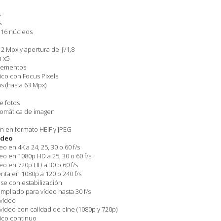
s
s
 16 núcleos
2 Mpx y apertura de ƒ/1,8
a x5
elementos
co con Focus Pixels
s (hasta 63 Mpx)
e fotos
utomática de imagen
n en formato HEIF y JPEG
ídeo
 en 4K a 24, 25, 30 o 60 f/s
o en 1080p HD a 25, 30 o 60 f/s
o en 720p HD a 30 o 60 f/s
nta en 1080p a 120 o 240 f/s
se con estabili­zación
pliado para vídeo hasta 30 f/s
 vídeo
 vídeo con calidad de cine (1080p y 720p)
ico continuo