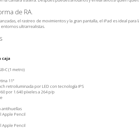
la cámara trasera. Después puedes anotarlos y enviárselos a quien quiera
forma de RA.
vanzadas, el rastreo de movimientos y la gran pantalla, el iPad es ideal pa
 entornos ultrarrealistas.
s
 caja
B‑C (1 metro)
tina 11"
uch retroiluminada por LED con tecnología IPS
60 por 1.640 píxeles a 264 p/p
ne
 antihuellas
l Apple Pencil
l Apple Pencil