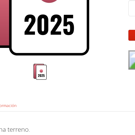
formación
na terreno.