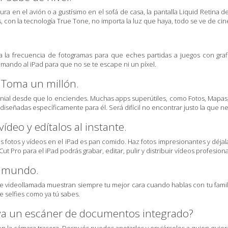
ra en el avión o a gustísimo en el sofá de casa, la pantalla Liquid Retina d
con la tecnología True Tone, no importa la luz que haya, todo se ve de cin
a la frecuencia de fotogramas para que eches partidas a juegos con graf
mando al iPad para que no se te escape ni un píxel.
 Toma un millón.
nial desde que lo enciendes. Muchas apps superútiles, como Fotos, Mapas, M
diseñadas específicamente para él. Será difícil no encontrar justo la que ne
ídeo y edítalos al instante.
tus fotos y vídeos en el iPad es pan comido. Haz fotos impresionantes y déja
Cut Pro para el iPad podrás grabar, editar, pulir y distribuir vídeos profesion
u mundo.
e videollamada muestran siempre tu mejor cara cuando hablas con tu famili
 selfies como ya tú sabes.
eva un escáner de documentos integrado?