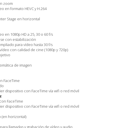
on zoom
eo en formato HEVC y H.264
er Stage en horizontal
o en 1080p HD a 25, 30 o 60 f/s
se con estabili­zación
pliado para vídeo hasta 30 f/s
 vídeo con calidad de cine (1080p y 720p)
jetivo
utomática de imagen
on FaceTime
do
er dispositivo con FaceTime vía wifi o red móvil
z
 con FaceTime
er dispositivo con FaceTime vía wifi o red móvil
 (en horizontal)
para llamadas y grabación de vídeo y audio