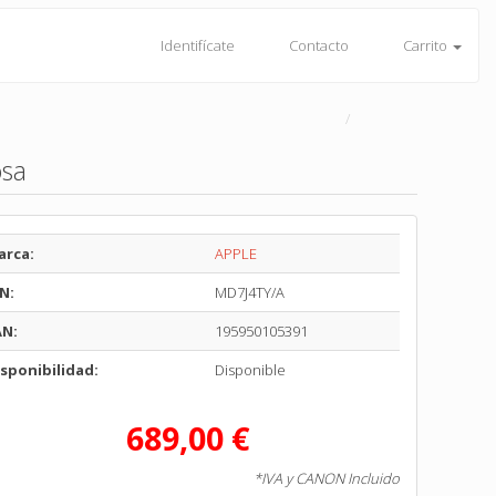
Identifícate
Contacto
Carrito
osa
arca:
APPLE
N:
MD7J4TY/A
AN:
195950105391
sponibilidad:
Disponible
689,00 €
*IVA y CANON Incluido