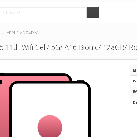
APPLE MD7J4TY/A
5 11th Wifi Cell/ 5G/ A16 Bionic/ 128GB/ R
M
P/
E
Di