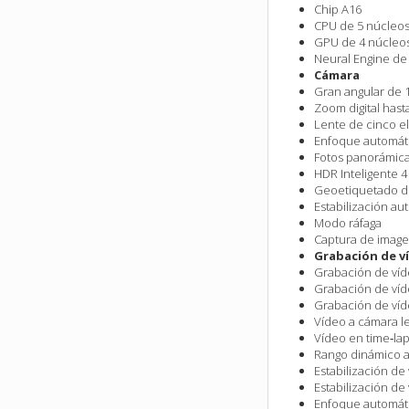
Chip A16
CPU de 5 núcleo
GPU de 4 núcleo
Neural Engine de
Cámara
Gran angular de 1
Zoom digital hast
Lente de cinco 
Enfoque automáti
Fotos panorámica
HDR Inteligente 4
Geoetiquetado d
Estabilización a
Modo ráfaga
Captura de image
Grabación de v
Grabación de vídeo
Grabación de víde
Grabación de víde
Vídeo a cámara le
Vídeo en time‑lap
Rango dinámico am
Estabilización de
Estabilización de
Enfoque automát