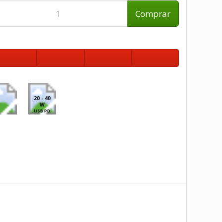
Comprar
20 - 40
W
USB PD