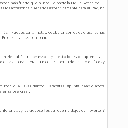
pisando más fuerte que nunca. La pantalla Liquid Retina de 11
umas los accesorios diseñados específicamente para el iPad, no
n fácil. Puedes tomar notas, colaborar con otros o usar varias
 En dos palabras: pim, pam.
 de un Neural Engine avanzado y prestaciones de aprendizaje
 en Vivo para interactuar con el contenido escrito de fotos y
e mundo que llevas dentro. Garabatea, apunta ideas o anota
 lanzarte a crear.
conferencias y los videoselfies aunque no dejes de moverte. Y