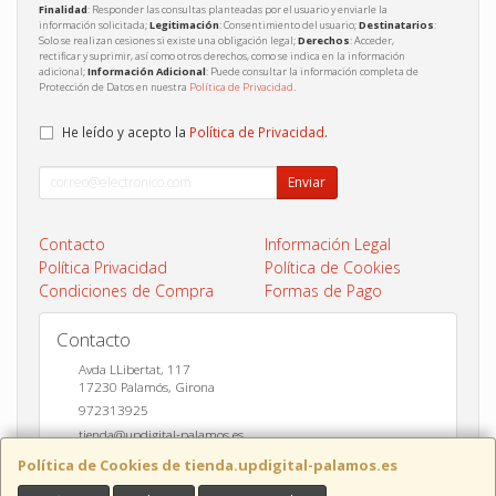
Finalidad
: Responder las consultas planteadas por el usuario y enviarle la
información solicitada;
Legitimación
: Consentimiento del usuario;
Destinatarios
:
Solo se realizan cesiones si existe una obligación legal;
Derechos
: Acceder,
rectificar y suprimir, así como otros derechos, como se indica en la información
adicional;
Información Adicional
: Puede consultar la información completa de
Protección de Datos en nuestra
Política de Privacidad
.
He leído y acepto la
Política de Privacidad
.
Enviar
Contacto
Información Legal
Política Privacidad
Política de Cookies
Condiciones de Compra
Formas de Pago
Contacto
Avda LLibertat, 117
17230
Palamós
,
Girona
972313925
tienda@updigital-palamos.es
Política de Cookies de tienda.updigital-palamos.es