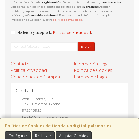
información solicitada;
Legitimación
: Consentimiento del usuario;
Destinatarios
:
Solo se realizan cesiones si existe una obligación legal;
Derechos
: Acceder,
rectificar y suprimir, así como otros derechos, como se indica en la información
adicional;
Información Adicional
: Puede consultar la información completa de
Protección de Datos en nuestra
Política de Privacidad
.
He leído y acepto la
Política de Privacidad
.
Enviar
Contacto
Información Legal
Política Privacidad
Política de Cookies
Condiciones de Compra
Formas de Pago
Contacto
Avda LLibertat, 117
17230
Palamós
,
Girona
972313925
tienda@updigital-palamos.es
Política de Cookies de tienda.updigital-palamos.es
Configurar
Rechazar
Aceptar Cookies
Horario