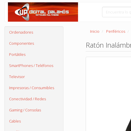
Inicio
Periféricos
Ordenadores
Ratón Inalámb
Componentes
Portátiles
SmartPhones / Teléfonos
Televisor
Impresoras / Consumibles
Conectividad / Redes
Gaming / Consolas
Cables