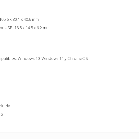
05.6 x 80.1 x 40.6 mm
r USB: 18.5 x 14.5 x 6.2 mm
mpatibles: Windows 10, Windows 11 y ChromeOS
cluida
do