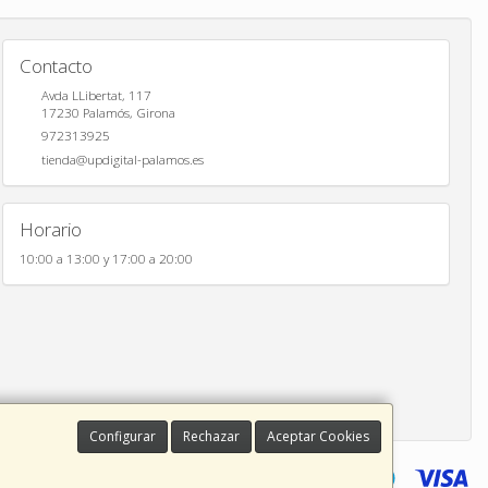
Contacto
Avda LLibertat, 117
17230
Palamós
,
Girona
972313925
tienda@updigital-palamos.es
Horario
10:00 a 13:00 y 17:00 a 20:00
Configurar
Rechazar
Aceptar Cookies