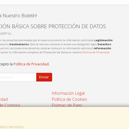
a Nuestro Boletín!
IÓN BÁSICA SOBRE PROTECCIÓN DE DATOS
LSOFT S.L.
r las consultas planteadas por el usuario y enviarle la información solicitada;
Legitimación
:
usuario;
Destinatarios
: Solo se realizan cesiones si existe una obligación legal;
Derechos
:
 suprimir, así como otros derechos, como se indica en la información adicional;
Información
nsultar la información completa de Protección de Datos en nuestra
Política de Privacidad
.
acepto la
Política de Privacidad
.
Enviar
Información Legal
cidad
Política de Cookies
 de Compra
Formas de Pago
tros servicios.