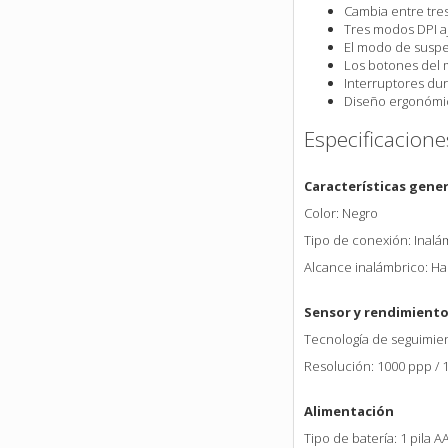
Cambia entre tres
Tres modos DPI aj
El modo de suspe
Los botones del m
Interruptores dur
Diseño ergonómic
Especificacione
Características gene
Color: Negro
Tipo de conexión: Inalá
Alcance inalámbrico: Ha
Sensor y rendimient
Tecnología de seguimie
Resolución: 1000 ppp / 
Alimentación
Tipo de batería: 1 pila A