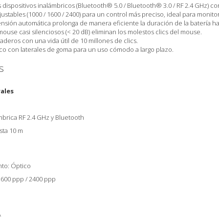
 dispositivos inalámbricos (Bluetooth® 5.0 / Bluetooth® 3.0 / RF 2.4 GHz) con
ustables (1000 / 1600 / 2400) para un control más preciso, ideal para monitor
nsión automática prolonga de manera eficiente la duración de la batería h
ouse casi silenciosos (< 20 dB) eliminan los molestos clics del mouse.
aderos con una vida útil de 10 millones de clics.
o con laterales de goma para un uso cómodo a largo plazo.
s
rales
mbrica RF 2.4 GHz y Bluetooth
sta 10 m
o
nto: Óptico
1600 ppp / 2400 ppp
A