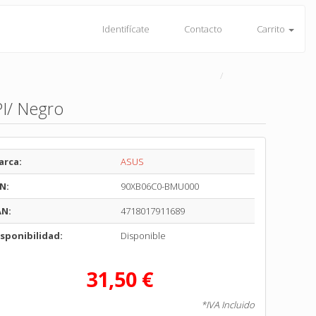
Identifícate
Contacto
Carrito
PI/ Negro
arca:
ASUS
N:
90XB06C0-BMU000
AN:
4718017911689
sponibilidad:
Disponible
31,50 €
*IVA Incluido