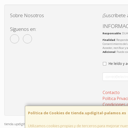
Sobre Nosotros
¡Suscríbete 
INFORMAC
Síguenos en:
Responsable
: DUA
Finalidad
: Responde
Consentimiento del 
Acceder, rectificar y
Adicional
: Puede co
He leído y 
Contacto
Política Priva
Condiciones
Política de Cookies de tienda.updigital-palamos.es
tienda.updigital-palamos.es © 2026
Utilizamos cookies propias y de terceros para mejorar nues