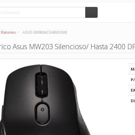
Ratones
ASUS 90XB06C0-BMU000
rico Asus MW203 Silencioso/ Hasta 2400 D
M
P/
E
Di