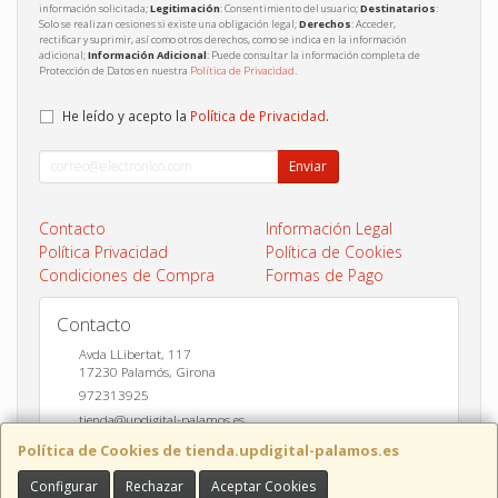
información solicitada;
Legitimación
: Consentimiento del usuario;
Destinatarios
:
Solo se realizan cesiones si existe una obligación legal;
Derechos
: Acceder,
rectificar y suprimir, así como otros derechos, como se indica en la información
adicional;
Información Adicional
: Puede consultar la información completa de
Protección de Datos en nuestra
Política de Privacidad
.
He leído y acepto la
Política de Privacidad
.
Enviar
Contacto
Información Legal
Política Privacidad
Política de Cookies
Condiciones de Compra
Formas de Pago
Contacto
Avda LLibertat, 117
17230
Palamós
,
Girona
972313925
tienda@updigital-palamos.es
Política de Cookies de tienda.updigital-palamos.es
Configurar
Rechazar
Aceptar Cookies
Horario