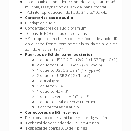
- Compatible con: detección de jack, transmisión
múltiple, reasignación de jack del panel frontal
- Admite reproducción de hasta 24 bits/192 kHz
Características de audio
Blindaje de audio
Condensadores de audio premium
- Capas de PCB de audio dedicadas
* Se requiere un chasis con un módulo de audio HD
en el panel frontal para admitir la salida de audio de
sonido envolvente 7.1.
Puertos de E/S del panel posterior
1 x puerto USB 3.2 Gen 2x2 (1 x USB Type-C ® )
2 x puertos USB 3.2 Gen 2 (2 x Type-A)
1 x puerto USB 3.2 Gen 1 (1 x Type-A)
2 x puertos USB 2.0 ( 2 x Tipo-A)
1 x DisplayPort
1 x puerto VGA
1 x puerto HDMI®
1 x ranura vertical M.2 (Tecla E)
1 x puerto Realtek 2.5Gb Ethernet
3 x conectores de audio
Conectores de E/S internos
Relacionado con el ventilador y la refrigeración
1 cabezal de ventilador de CPU de 4 pines
1 cabezal de bomba AIO de 4 pines