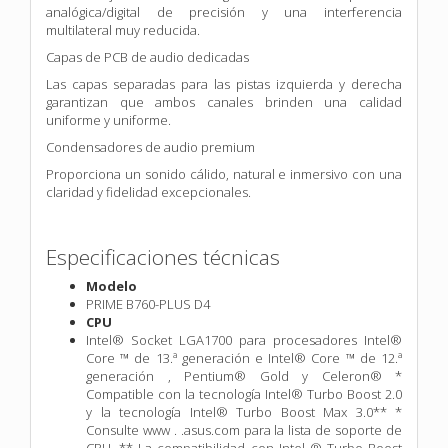
analógica/digital de precisión y una interferencia
multilateral muy reducida.
Capas de PCB de audio dedicadas
Las capas separadas para las pistas izquierda y derecha
garantizan que ambos canales brinden una calidad
uniforme y uniforme.
Condensadores de audio premium
Proporciona un sonido cálido, natural e inmersivo con una
claridad y fidelidad excepcionales.
Especificaciones técnicas
Modelo
PRIME B760-PLUS D4
CPU
Intel® Socket LGA1700 para procesadores Intel®
Core ™ de 13.ª generación e Intel® Core ™ de 12.ª
generación , Pentium® Gold y Celeron® *
Compatible con la tecnología Intel® Turbo Boost 2.0
y la tecnología Intel® Turbo Boost Max 3.0** *
Consulte www . .asus.com para la lista de soporte de
CPU. ** La compatibilidad con Intel ® Turbo Boost