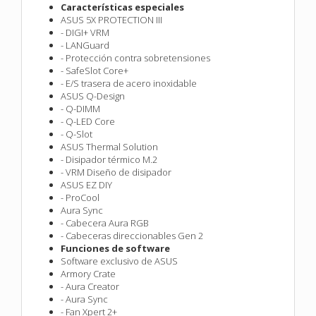
Características especiales
ASUS 5X PROTECTION III
- DIGI+ VRM
- LANGuard
- Protección contra sobretensiones
- SafeSlot Core+
- E/S trasera de acero inoxidable
ASUS Q-Design
- Q-DIMM
- Q-LED Core
- Q-Slot
ASUS Thermal Solution
- Disipador térmico M.2
- VRM Diseño de disipador
ASUS EZ DIY
- ProCool
Aura Sync
- Cabecera Aura RGB
- Cabeceras direccionables Gen 2
Funciones de software
Software exclusivo de ASUS
Armory Crate
- Aura Creator
- Aura Sync
- Fan Xpert 2+