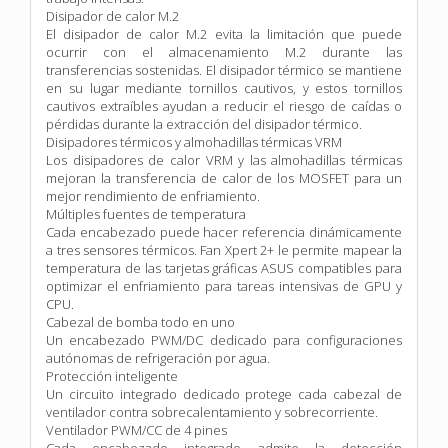
Disipador de calor M.2
El disipador de calor M.2 evita la limitación que puede
ocurrir con el almacenamiento M.2 durante las
transferencias sostenidas. El disipador térmico se mantiene
en su lugar mediante tornillos cautivos, y estos tornillos
cautivos extraíbles ayudan a reducir el riesgo de caídas o
pérdidas durante la extracción del disipador térmico.
Disipadores térmicos y almohadillas térmicas VRM
Los disipadores de calor VRM y las almohadillas térmicas
mejoran la transferencia de calor de los MOSFET para un
mejor rendimiento de enfriamiento.
Múltiples fuentes de temperatura
Cada encabezado puede hacer referencia dinámicamente
a tres sensores térmicos. Fan Xpert 2+ le permite mapear la
temperatura de las tarjetas gráficas ASUS compatibles para
optimizar el enfriamiento para tareas intensivas de GPU y
CPU.
Cabezal de bomba todo en uno
Un encabezado PWM/DC dedicado para configuraciones
autónomas de refrigeración por agua.
Protección inteligente
Un circuito integrado dedicado protege cada cabezal de
ventilador contra sobrecalentamiento y sobrecorriente.
Ventilador PWM/CC de 4 pines
Cada encabezado integrado admite la detección