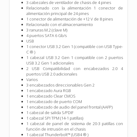
3 cabezales de ventilador de chasis de 4 pines
Relacionado con la alimentación 1 conector de
alimentación principal de 24 pines
1 conector de alimentación de +12 V de 8 pines
Relacionado con el almacenamiento
3 ranuras M.2 (clave M)
4 puertos SATA 6 Gb/s
USB
1 conector USB 3.2 Gen 1 (compatible con USB Type-
C ® )
1 cabezal USB 3.2 Gen 1 compatible con 2 puertos
USB 3.2 Gen 1 adicionales
2 USB Compatibilidad con encabezados 2.0 4
puertos USB 2.0 adicionales
Varios
3 encabezados direccionables Gen 2
1 encabezado Aura RGB
1 encabezado Clear CMOS
1 encabezado de puerto COM
1 encabezado de audio del panel frontal (AAFP)
1 cabezal de salida S/PDIF
1 cabezal SPI TPM (14-1 patillas)
1 cabezal de panel de sistema de 20-3 patillas con
función de intrusión en el chasis
1 cabezal Thunderbolt™ (USB4 ® )