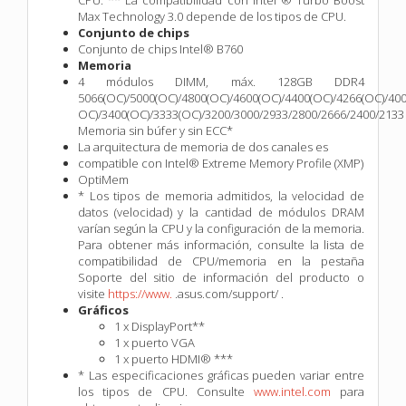
Max Technology 3.0 depende de los tipos de CPU.
Conjunto de chips
Conjunto de chips Intel® B760
Memoria
4 módulos DIMM, máx. 128GB DDR4
5066(OC)/5000(OC)/4800(OC)/4600(OC)/4400(OC)/4266(OC)/400
OC)/3400(OC)/3333(OC)/3200/3000/2933/2800/2666/2400/2133
Memoria sin búfer y sin ECC*
La arquitectura de memoria de dos canales es
compatible con Intel® Extreme Memory Profile (XMP)
OptiMem
* Los tipos de memoria admitidos, la velocidad de
datos (velocidad) y la cantidad de módulos DRAM
varían según la CPU y la configuración de la memoria.
Para obtener más información, consulte la lista de
compatibilidad de CPU/memoria en la pestaña
Soporte del sitio de información del producto o
visite
https://www.
.asus.com/support/ .
Gráficos
1 x DisplayPort**
1 x puerto VGA
1 x puerto HDMI® ***
* Las especificaciones gráficas pueden variar entre
los tipos de CPU. Consulte
www.intel.com
para