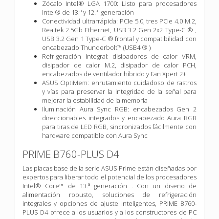
Zócalo Intel® LGA 1700: Listo para procesadores
Intel® de 13.ª y 12.ª generación
Conectividad ultrarrápida: PCIe 5.0, tres PCIe 4.0 M.2,
Realtek 2.5Gb Ethernet, USB 3.2 Gen 2x2 Type-C ® ,
USB 3.2 Gen 1 Type-C ® frontal y compatibilidad con
encabezado Thunderbolt™ (USB4 ® )
Refrigeración integral: disipadores de calor VRM,
disipador de calor M.2, disipador de calor PCH,
encabezados de ventilador híbrido y Fan Xpert 2+
ASUS OptiMem: enrutamiento cuidadoso de rastros
y vías para preservar la integridad de la señal para
mejorar la estabilidad de la memoria
Iluminación Aura Sync RGB: encabezados Gen 2
direccionables integrados y encabezado Aura RGB
para tiras de LED RGB, sincronizados fácilmente con
hardware compatible con Aura Sync
PRIME B760-PLUS D4
Las placas base de la serie ASUS Prime están diseñadas por
expertos para liberar todo el potencial de los procesadores
Intel® Core™ de 13.ª generación . Con un diseño de
alimentación robusto, soluciones de refrigeración
integrales y opciones de ajuste inteligentes, PRIME B760-
PLUS D4 ofrece a los usuarios y a los constructores de PC