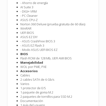
- Ahorro de energía
AI Suite 3
- DIGI+ VRM
- PC Cleaner
ASUS CPU-Z
Norton 360 Deluxe (prueba gratuita de 60 días)
WinRAR
UEFI BIOS
ASUS EZ DIY
- ASUS CrashFree BIOS 3
- ASUS EZ Flash 3
- Modo ASUS UEFI BIOS EZ
BIOS
Flash ROM de 128 Mb, UEFI AMI BIOS
Manejabilidad
WOL por PME, PXE
Accesorios
Cables
2 cables SATA de 6 Gb/s
Varios
1 protector de E/S
1 paquete de goma M.2
2 paquetes de tornillos para SSD M.2
Documentación
1 guía del usuario