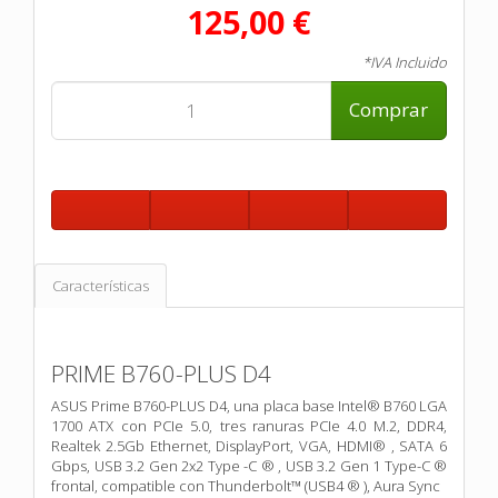
125,00 €
*IVA Incluido
Comprar
Características
PRIME B760-PLUS D4
ASUS Prime B760-PLUS D4, una placa base Intel® B760 LGA
1700 ATX con PCIe 5.0, tres ranuras PCIe 4.0 M.2, DDR4,
Realtek 2.5Gb Ethernet, DisplayPort, VGA, HDMI® , SATA 6
Gbps, USB 3.2 Gen 2x2 Type -C ® , USB 3.2 Gen 1 Type-C ®
frontal, compatible con Thunderbolt™ (USB4 ® ), Aura Sync