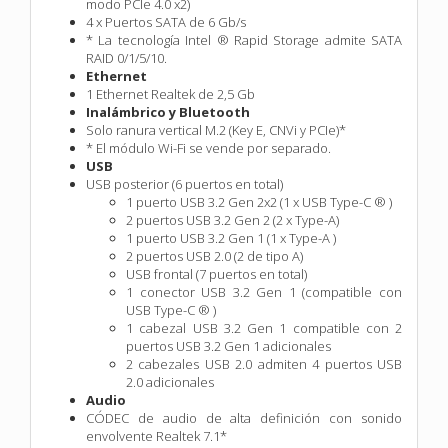
modo PCIe 4.0 x2)
4 x Puertos SATA de 6 Gb/s
* La tecnología Intel ® Rapid Storage admite SATA
RAID 0/1/5/10.
Ethernet
1 Ethernet Realtek de 2,5 Gb
Inalámbrico y Bluetooth
Solo ranura vertical M.2 (Key E, CNVi y PCIe)*
* El módulo Wi-Fi se vende por separado.
USB
USB posterior (6 puertos en total)
1 puerto USB 3.2 Gen 2x2 (1 x USB Type-C ® )
2 puertos USB 3.2 Gen 2 (2 x Type-A)
1 puerto USB 3.2 Gen 1 (1 x Type-A )
2 puertos USB 2.0 (2 de tipo A)
USB frontal (7 puertos en total)
1 conector USB 3.2 Gen 1 (compatible con
USB Type-C ® )
1 cabezal USB 3.2 Gen 1 compatible con 2
puertos USB 3.2 Gen 1 adicionales
2 cabezales USB 2.0 admiten 4 puertos USB
2.0 adicionales
Audio
CÓDEC de audio de alta definición con sonido
envolvente Realtek 7.1*