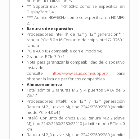
obtener actualizaciones.
** Soporta máx. 4K@60Hz como se especifica en
DisplayPort 1.4.
*** Admite 4K@60Hz como se especifica en HDMI®
2.1 .
Ranuras de expansión
Procesadores Intel ® de 13.ª y 12.ª generación* 1
ranura PCIe 5.0 x16 Conjunto de chips Intel ® B760 1
ranura
PCIe 4.0 x16 ( compatible con el modo x4)
2 ranuras PCIe 3.0 x1
Nota: para garantizar la compatibilidad del dispositivo
instalado,
consulte
https://www.asus.com/support/
para
obtener la lista de periféricos compatibles.
Almacenamiento
Total admite 3 ranuras M.2 y 4 puertos SATA de 6
Gb/s*
Procesadores Intel® de 13.ª y 12.ª generación
Ranura M.2_1 (clave M), tipo 2242/2260/2280 (admite
modo PCIe 4.0 x4 )
Intel® Conjunto de chips B760 Ranura M.2_2 (clave
M), tipo 2242/2260/2280/22110 (admite modo PCIe 4.0
x4)
Ranura M.2_3 (clave M), tipo 2242/2260/2280 (admite