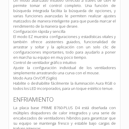
Un modo avanzado intuitivo ofrecido a través de UEFI le
permite tomar el control completo. Una función de
búsqueda integrada facilita la búsqueda de opciones, y
varias funciones avanzadas le permiten realizar ajustes
matizados de manera inteligente para que pueda marcar el
rendimiento de la manera que desee.
Configuración rápida y sencilla
El modo EZ muestra configuraciones y estadísticas vitales y
también ofrece asistentes guiados, funcionalidad de
arrastrar y soltar y la aplicación con un solo clic de
configuraciones importantes, todo para ayudarlo a poner
en marcha su equipo en muy poco tiempo.
Control de ventilador gráfico intuitivo
Ajuste la configuración individual de los ventiladores
simplemente arrastrando una curva con el mouse.
Modo Aura On/Off (Sigilo)
Habilite o deshabilite fácilmente la iluminación Aura RGB o
todos los LED incorporados, para un toque estético tenue.
ENFRIAMIENTO
La placa base PRIME B760-PLUS D4 está diseñada con
múltiples disipadores de calor integrados y una serie de
encabezados de ventiladores híbridos para garantizar que
su equipo se mantenga fresco y estable bajo cargas de
trabajo intensas.