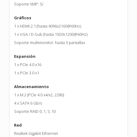
Soporte XMP: Sí
Gráficos
1 x HDMI 2.1 (hasta 4096x2160@60Hz)
1 x VGA / D-Sub (hasta 1920x1200@60Hz)
Soporte multimonitor: hasta 3 pantallas
Expansión
1 x PCIe 4.0 x16
1 x PCIe 3.0 x1
Almacenamiento
1 x M.2 (PCIe 4.0 x4/x2, 2280)
4 x SATA 6 Gb/s
Soporte RAID 0, 1, 5, 10
Red
Realtek Gigabit Ethernet