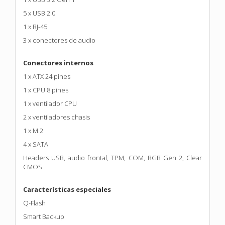
5 x USB 2.0
1 x RJ-45
3 x conectores de audio
Conectores internos
1 x ATX 24 pines
1 x CPU 8 pines
1 x ventilador CPU
2 x ventiladores chasis
1 x M.2
4 x SATA
Headers USB, audio frontal, TPM, COM, RGB Gen 2, Clear
CMOS
Características especiales
Q-Flash
Smart Backup