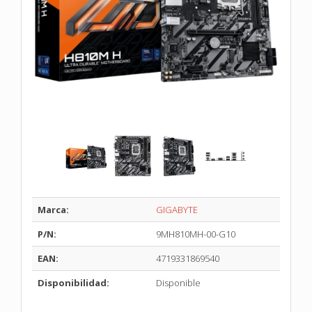
Marca:
GIGABYTE
P/N:
9MH810MH-00-G10
EAN:
4719331869540
Disponibilidad:
Disponible