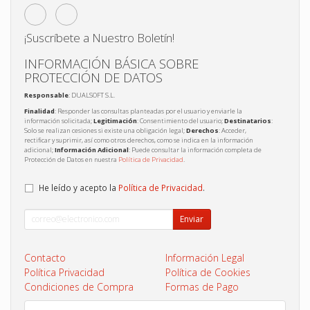
¡Suscríbete a Nuestro Boletín!
INFORMACIÓN BÁSICA SOBRE
PROTECCIÓN DE DATOS
Responsable
: DUALSOFT S.L.
Finalidad
: Responder las consultas planteadas por el usuario y enviarle la
información solicitada;
Legitimación
: Consentimiento del usuario;
Destinatarios
:
Solo se realizan cesiones si existe una obligación legal;
Derechos
: Acceder,
rectificar y suprimir, así como otros derechos, como se indica en la información
adicional;
Información Adicional
: Puede consultar la información completa de
Protección de Datos en nuestra
Política de Privacidad
.
He leído y acepto la
Política de Privacidad
.
Enviar
Contacto
Información Legal
Política Privacidad
Política de Cookies
Condiciones de Compra
Formas de Pago