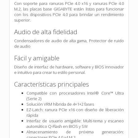
Con soporte para ranuras PCIe 4.0 x16 y ranuras PCIe 4.0
M.2, las placas base GIGABYTE están listas para funcionar
con los dispositivos PCIe 4.0 para brindar un rendimiento
superior.
Audio de alta fidelidad
Condensadores de audio de alta gama,
Protector de ruido
de audio
Fácil y amigable
Diseño de interfaz de hardware, software y BIOS innovador
e intuitivo para crear tu estilo personal.
Características principales
Compatible con procesadores Intel® Core™ Ultra
(Serie 2)
Solución VRM híbrida de 4+1+2 fases
EZ-Latch: ranura PCIe x16 con diseño de liberación
rápida
Interfaz de usuario amigable: Multi-tema y escaneo
automático Q-Flash en BIOS y SW
Almacenamiento de próxima generación:
conectores PCIe 4.0 x4 M.2