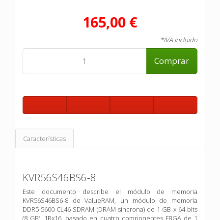
165,00 €
*IVA Incluido
Comprar
Características
KVR56S46BS6-8
Este documento describe el módulo de memoria
KVR56S46BS6-8 de ValueRAM, un módulo de memoria
DDR5-5600 CL46 SDRAM (DRAM síncrona) de 1 GB x 64 bits
(8 GB), 1Rx16, basado en cuatro componentes FBGA de 1