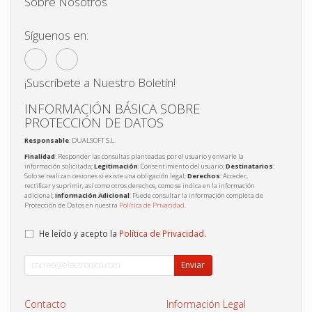
Sobre Nosotros
Síguenos en:
¡Suscríbete a Nuestro Boletín!
INFORMACIÓN BÁSICA SOBRE
PROTECCIÓN DE DATOS
Responsable
: DUALSOFT S.L.
Finalidad
: Responder las consultas planteadas por el usuario y enviarle la
información solicitada;
Legitimación
: Consentimiento del usuario;
Destinatarios
:
Solo se realizan cesiones si existe una obligación legal;
Derechos
: Acceder,
rectificar y suprimir, así como otros derechos, como se indica en la información
adicional;
Información Adicional
: Puede consultar la información completa de
Protección de Datos en nuestra
Política de Privacidad
.
He leído y acepto la
Política de Privacidad
.
Enviar
Contacto
Información Legal