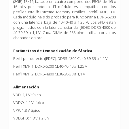
(8GB) 1Rx16, basado en cuatro componentes FBGA de 1G x
16 bits por módulo. El módulo es compatible con los
perfiles Intel® Extreme Memory Profiles (Intel® XMP) 3.0.
Cada módulo ha sido probado para funcionar a DDR5-5200
con una latencia baja de 40-40-40 a 1,25 V. Los SPD están
programados con la latencia estándar JEDEC DDR5-4800 de
40-39-39 a 1,1 V. Cada DIMM de 288 pines utiliza contactos
chapados en oro
Parámetros de temporización de fábrica
Perfil por defecto (JEDEC): DDR5-4800 CL40-39-39 a 1,1 V
Perfil XMP 1: DDR5-5200 CL40-40-40 a 1,25 V
Perfil XMP 2: DDR5-4800 CL38-38-38 a 1,1 V
Alimentación
VDD: 1,1 V típico
VDDQ: 1,1 V típico
VPP: 1,8 V típico
VDDSPD: 1,8 V a 2,0 V