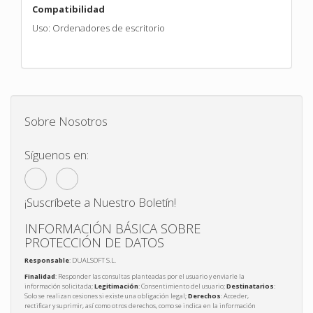
Compatibilidad
Uso: Ordenadores de escritorio
Sobre Nosotros
Síguenos en:
¡Suscríbete a Nuestro Boletín!
INFORMACIÓN BÁSICA SOBRE
PROTECCIÓN DE DATOS
Responsable
: DUALSOFT S.L.
Finalidad
: Responder las consultas planteadas por el usuario y enviarle la
información solicitada;
Legitimación
: Consentimiento del usuario;
Destinatarios
:
Solo se realizan cesiones si existe una obligación legal;
Derechos
: Acceder,
rectificar y suprimir, así como otros derechos, como se indica en la información