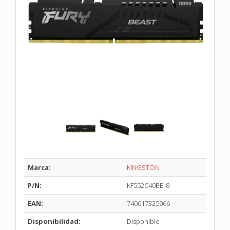
Marca:
KINGSTON
P/N:
KF552C40BB-8
EAN:
740617325966
Disponibilidad:
Disponible