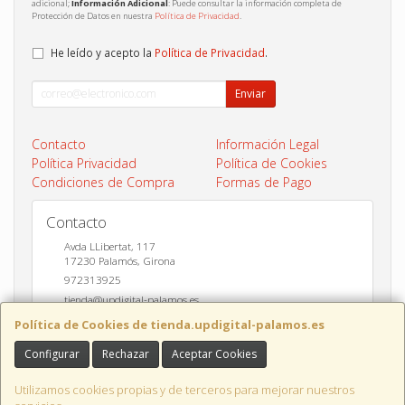
adicional;
Información Adicional
: Puede consultar la información completa de
Protección de Datos en nuestra
Política de Privacidad
.
He leído y acepto la
Política de Privacidad
.
Enviar
Contacto
Información Legal
Política Privacidad
Política de Cookies
Condiciones de Compra
Formas de Pago
Contacto
Avda LLibertat, 117
17230
Palamós
,
Girona
972313925
tienda@updigital-palamos.es
Política de Cookies de tienda.updigital-palamos.es
Configurar
Rechazar
Aceptar Cookies
Horario
10:00 a 13:00 y 17:00 a 20:00
Utilizamos cookies propias y de terceros para mejorar nuestros