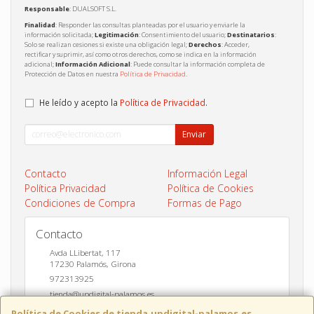
Responsable
: DUALSOFT S.L.
Finalidad
: Responder las consultas planteadas por el usuario y enviarle la
información solicitada;
Legitimación
: Consentimiento del usuario;
Destinatarios
:
Solo se realizan cesiones si existe una obligación legal;
Derechos
: Acceder,
rectificar y suprimir, así como otros derechos, como se indica en la información
adicional;
Información Adicional
: Puede consultar la información completa de
Protección de Datos en nuestra
Política de Privacidad
.
He leído y acepto la
Política de Privacidad
.
Enviar
Contacto
Información Legal
Política Privacidad
Política de Cookies
Condiciones de Compra
Formas de Pago
Contacto
Avda LLibertat, 117
17230
Palamós
,
Girona
972313925
tienda@updigital-palamos.es
Política de Cookies de tienda.updigital-palamos.es