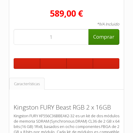
589,00 €
*IVA Incluido
Comprar
Características
Kingston FURY Beast RGB 2 x 16GB
Kingston FURY KF556C36BBEAK2-32 es un kit de dos módulos
de memoria
SDRAM (Synchronous DRAM) CL36 de 2 GB x 64
bits (16 GB) 1Rx8,
basados ​​en ocho componentes FBGA de 2
GB x 8 bits por módulo.
Cada kit de módulos es compatible