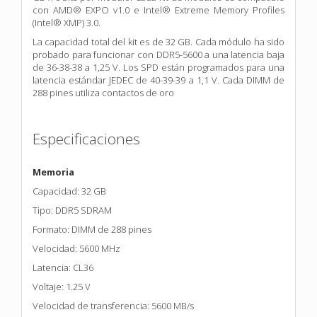
con AMD® EXPO v1.0 e
Intel® Extreme Memory Profiles
(Intel® XMP) 3.0.
La capacidad total del
kit es de 32 GB. Cada módulo ha sido
probado para funcionar con
DDR5-5600 a una latencia baja
de 36-38-38 a 1,25 V. Los
SPD están programados para una
latencia estándar JEDEC de 40-39-39 a 1,1 V. Cada DIMM de
288 pines
utiliza contactos de oro
Especificaciones
Memoria
Capacidad: 32 GB
Tipo: DDR5 SDRAM
Formato: DIMM de 288 pines
Velocidad: 5600 MHz
Latencia: CL36
Voltaje: 1.25 V
Velocidad de transferencia: 5600 MB/s